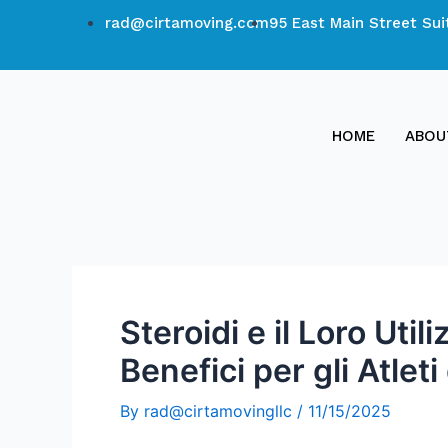
rad@cirtamoving.com
95 East Main Street Sui
HOME
ABOU
Steroidi e il Loro Ut
Benefici per gli Atleti
By
rad@cirtamovingllc
/
11/15/2025