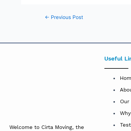
←
Previous Post
Useful Li
Hom
Abo
Our
Why
Test
Welcome to Cirta Moving, the