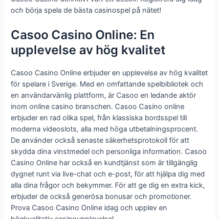
och börja spela de bästa casinospel på nätet!
Casoo Casino Online: En
upplevelse av hög kvalitet
Casoo Casino Online erbjuder en upplevelse av hög kvalitet
för spelare i Sverige. Med en omfattande spelbibliotek och
en användarvänlig plattform, är Casoo en ledande aktör
inom online casino branschen. Casoo Casino online
erbjuder en rad olika spel, från klassiska bordsspel till
moderna videoslots, alla med höga utbetalningsprocent.
De använder också senaste säkerhetsprotokoll för att
skydda dina vinstmedel och personliga information. Casoo
Casino Online har också en kundtjänst som är tillgänglig
dygnet runt via live-chat och e-post, för att hjälpa dig med
alla dina frågor och bekymmer. För att ge dig en extra kick,
erbjuder de också generösa bonusar och promotioner.
Prova Casoo Casino Online idag och upplev en
högkvalitativ casinoupplevelse!