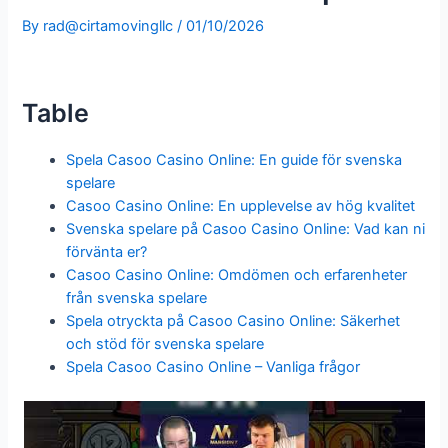
By
rad@cirtamovingllc
/
01/10/2026
Table
Spela Casoo Casino Online: En guide för svenska
spelare
Casoo Casino Online: En upplevelse av hög kvalitet
Svenska spelare på Casoo Casino Online: Vad kan ni
förvänta er?
Casoo Casino Online: Omdömen och erfarenheter
från svenska spelare
Spela otryckta på Casoo Casino Online: Säkerhet
och stöd för svenska spelare
Spela Casoo Casino Online – Vanliga frågor