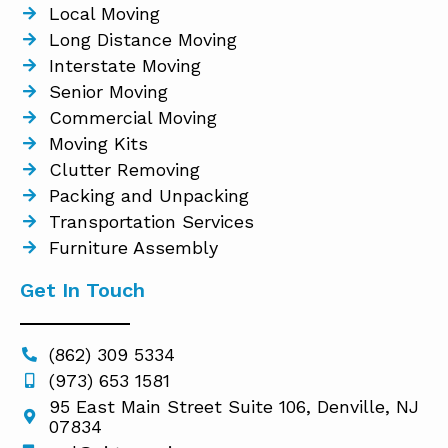
Local Moving
Long Distance Moving
Interstate Moving
Senior Moving
Commercial Moving
Moving Kits
Clutter Removing
Packing and Unpacking
Transportation Services
Furniture Assembly
Get In Touch
(862) 309 5334
(973) 653 1581
95 East Main Street Suite 106, Denville, NJ
07834