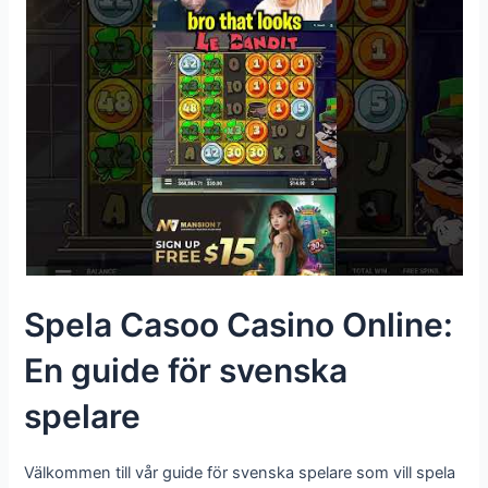
Spela Casoo Casino Online:
En guide för svenska
spelare
Välkommen till vår guide för svenska spelare som vill spela