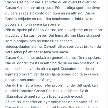
Casoo Casino Online. Här hittar du en översikt över vad
Casoo Casino har att erbjuda. För att börja spela, behöver
du bara skapa ett konto och göra en insättning. Casoo
Casino erbjuder en rad olika betalmetoder, inklusive de
populära among svenska spelare.
När du spelar på Casoo Casino kan du välja mellan ett stort
utbud av olika casinospel. Det finns allt från klassiska spel
som blackjack och roulette till de senaste
videospelautomaterna. Oavsett vilket spel du väljer, kan du
vara säker på att det är faira och säkra.
Casoo Casino har också en generös bonus för ny spelare.
När du gör din första insättning får du en välkomstbonus
som du kan använda på alla spel. Dessutom har de ett
lojalitetsprogram där du kan tjäna poäng och få exklusiva
bonusar och andra belöningar.
Om du har några frågor eller problem under ditt spel, kan
du alltid kontakta Casoo Casinos kundtjänst. De är
tillgängliga dygnet runt via livechatt och e-post.
Så om du letar efter ett nytt online casino att spela på, är
Casoo Casino definitivt värt ett besök. Registrera dig idag