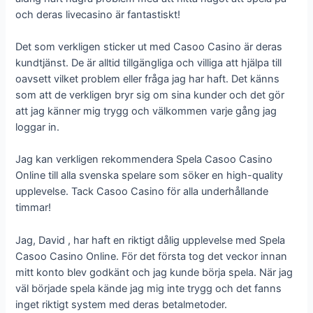
och deras livecasino är fantastiskt!
Det som verkligen sticker ut med Casoo Casino är deras
kundtjänst. De är alltid tillgängliga och villiga att hjälpa till
oavsett vilket problem eller fråga jag har haft. Det känns
som att de verkligen bryr sig om sina kunder och det gör
att jag känner mig trygg och välkommen varje gång jag
loggar in.
Jag kan verkligen rekommendera Spela Casoo Casino
Online till alla svenska spelare som söker en high-quality
upplevelse. Tack Casoo Casino för alla underhållande
timmar!
Jag, David , har haft en riktigt dålig upplevelse med Spela
Casoo Casino Online. För det första tog det veckor innan
mitt konto blev godkänt och jag kunde börja spela. När jag
väl började spela kände jag mig inte trygg och det fanns
inget riktigt system med deras betalmetoder.