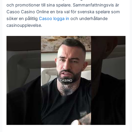
och promotioner till sina spelare. Sammanfattningsvis är
Casoo Casino Online en bra val för svenska spelare som
söker en pålitlig
Casoo logga in
och underhållande
casinoupplevelse.