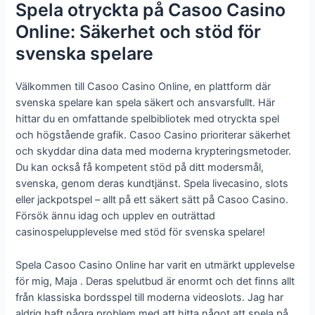
Spela otryckta på Casoo Casino
Online: Säkerhet och stöd för
svenska spelare
Välkommen till Casoo Casino Online, en plattform där
svenska spelare kan spela säkert och ansvarsfullt. Här
hittar du en omfattande spelbibliotek med otryckta spel
och högstående grafik. Casoo Casino prioriterar säkerhet
och skyddar dina data med moderna krypteringsmetoder.
Du kan också få kompetent stöd på ditt modersmål,
svenska, genom deras kundtjänst. Spela livecasino, slots
eller jackpotspel – allt på ett säkert sätt på Casoo Casino.
Försök ännu idag och upplev en outrättad
casinospelupplevelse med stöd för svenska spelare!
Spela Casoo Casino Online har varit en utmärkt upplevelse
för mig, Maja . Deras spelutbud är enormt och det finns allt
från klassiska bordsspel till moderna videoslots. Jag har
aldrig haft några problem med att hitta något att spela på