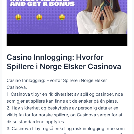
Casino Innlogging: Hvorfor
Spillere i Norge Elsker Casinova
Casino Innlogging: Hvorfor Spillere i Norge Elsker
Casinova.
1. Casinova tilbyr en rik diversitet av spill og casinoer, noe
som gjør at spillere kan finne alt de ønsker på én plass.
2. Høy sikkerhet og beskyttelse av personlig data er en
viktig faktor for norske spillere, og Casinova sørger for at
disse standardene oppfylles.
3. Casinova tilbyr også enkel og rask innlogging, noe som