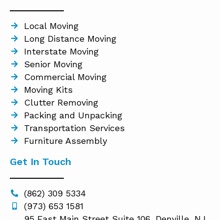
Local Moving
Long Distance Moving
Interstate Moving
Senior Moving
Commercial Moving
Moving Kits
Clutter Removing
Packing and Unpacking
Transportation Services
Furniture Assembly
Get In Touch
(862) 309 5334
(973) 653 1581
95 East Main Street Suite 106, Denville, NJ