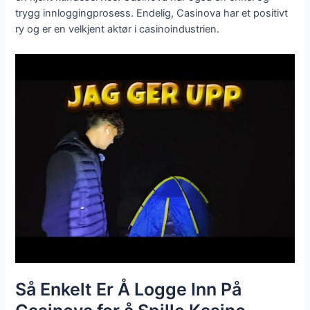
trygg innloggingprosess. Endelig, Casinova har et positivt
ry og er en velkjent aktør i casinoindustrien.
Så Enkelt Er Å Logge Inn På