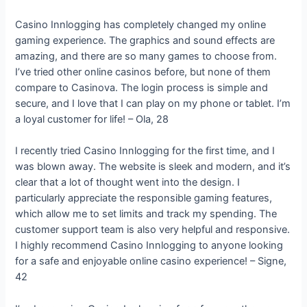
Casino Innlogging has completely changed my online
gaming experience. The graphics and sound effects are
amazing, and there are so many games to choose from.
I’ve tried other online casinos before, but none of them
compare to Casinova. The login process is simple and
secure, and I love that I can play on my phone or tablet. I’m
a loyal customer for life! – Ola, 28
I recently tried Casino Innlogging for the first time, and I
was blown away. The website is sleek and modern, and it’s
clear that a lot of thought went into the design. I
particularly appreciate the responsible gaming features,
which allow me to set limits and track my spending. The
customer support team is also very helpful and responsive.
I highly recommend Casino Innlogging to anyone looking
for a safe and enjoyable online casino experience! – Signe,
42