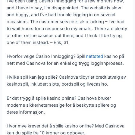
I’ve been using Casino Innlogging for a few months now,
and I have to say, I’m disappointed. The website is slow
and buggy, and I’ve had trouble logging in on several
occasions. The customer service is also lacking – I’ve had
to wait hours for a response to my emails. There are plenty
of other online casinos out there, and I think I’ll be trying
one of them instead. – Erik, 31
Hvorfor velge Casino Innlogging? Spill
nettsted
kasino på
nett med Casinova for en enkel og trygg logginnprosess.
Hvilke spill kan jeg spille? Casinova tilbyr et bredt utvalg av
kasinospill, inkludert slots, bordspill og livecasino.
Er det trygg å spille kasino online? Casinova bruker
moderne sikkerhetsmessige for å beskytte spillere og
deres informasjon.
Hvor mye krever det å spille kasino online? Med Casinova
kan du spille fra 10 kroner og oppover.