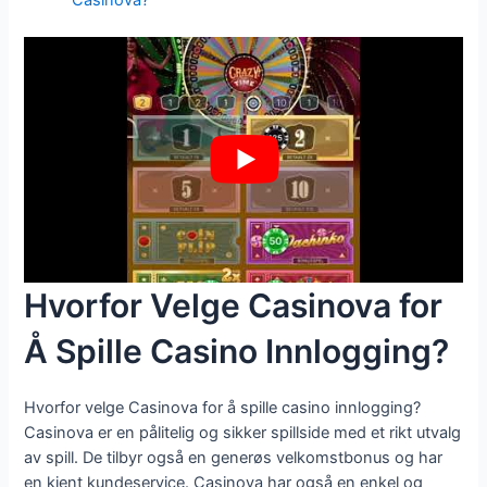
Hvorfor Velge Casinova for
Å Spille Casino Innlogging?
Hvorfor velge Casinova for å spille casino innlogging?
Casinova er en pålitelig og sikker spillside med et rikt utvalg
av spill. De tilbyr også en generøs velkomstbonus og har
en kjent kundeservice. Casinova har også en enkel og