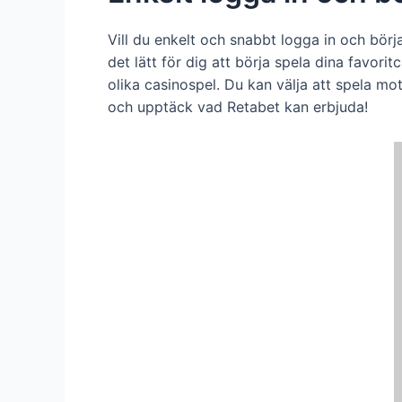
Vill du enkelt och snabbt logga in och bör
det lätt för dig att börja spela dina favori
olika casinospel. Du kan välja att spela mo
och upptäck vad Retabet kan erbjuda!