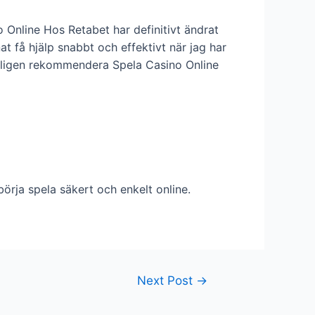
no Online Hos Retabet har definitivt ändrat
at få hjälp snabbt och effektivt när jag har
erkligen rekommendera Spela Casino Online
örja spela säkert och enkelt online.
Next Post
→