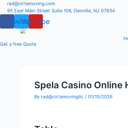
Skip
rad@cirtamoving.com
to
95 East Main Street Suite 106, Denville, NJ 07834
content
cebook
Twitter
Youtube
H
Get a free Quote
Spela Casino Online 
By
rad@cirtamovingllc
/
01/10/2026