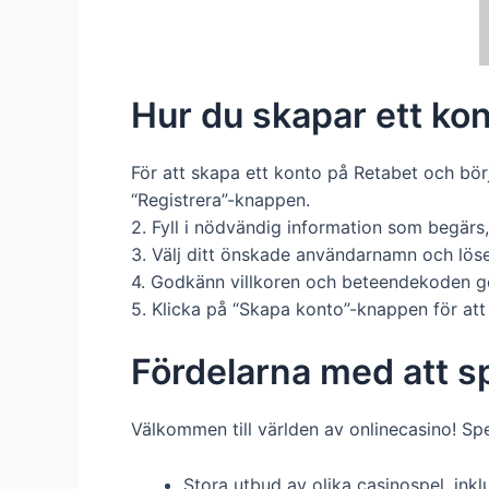
Hur du skapar ett kon
För att skapa ett konto på Retabet och börj
“Registrera”-knappen.
2. Fyll i nödvändig information som begärs,
3. Välj ditt önskade användarnamn och lös
4. Godkänn villkoren och beteendekoden g
5. Klicka på “Skapa konto”-knappen för att
Fördelarna med att s
Välkommen till världen av onlinecasino! Sp
Stora utbud av olika casinospel, inkl