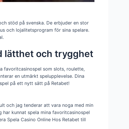
t och stöd på svenska. De erbjuder en stor
us och lojalitetsprogram för sina spelare.
l.
 lätthet och trygghet
a favoritcasinospel som slots, roulette,
anterar en utmärkt spelupplevelse. Dina
spel på ett nytt sätt på Retabet!
sult och jag tenderar att vara noga med min
g har kunnat spela mina favoritcasinospel
ra Spela Casino Online Hos Retabet till