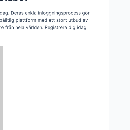
 idag. Deras enkla inloggningsprocess gör
pålitlig plattform med ett stort utbud av
e från hela världen. Registrera dig idag