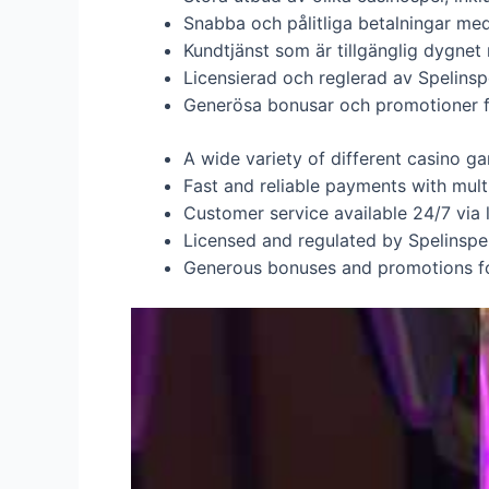
Snabba och pålitliga betalningar med 
Kundtjänst som är tillgänglig dygnet r
Licensierad och reglerad av Spelinsp
Generösa bonusar och promotioner fö
A wide variety of different casino ga
Fast and reliable payments with mult
Customer service available 24/7 via 
Licensed and regulated by Spelinspek
Generous bonuses and promotions fo