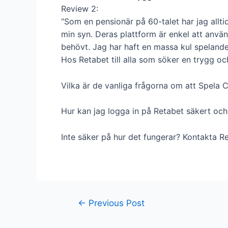
Review 2:
“Som en pensionär på 60-talet har jag alltid
min syn. Deras plattform är enkel att använ
behövt. Jag har haft en massa kul spelande
Hos Retabet till alla som söker en trygg oc
Vilka är de vanliga frågorna om att Spela 
Hur kan jag logga in på Retabet säkert och 
Inte säker på hur det fungerar? Kontakta Re
Post
←
Previous Post
navigation