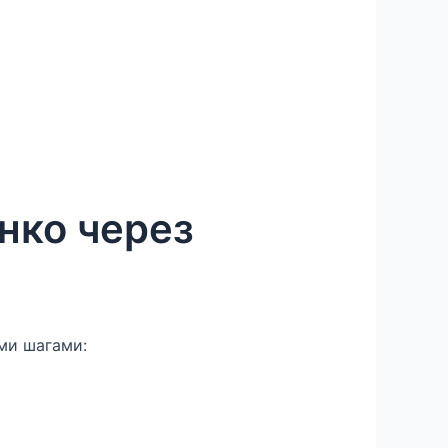
нко через
ми шагами: