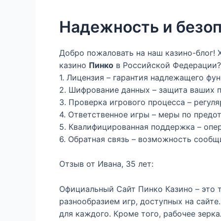
Надежность и безоп
Добро пожаловать на наш казино-блог! 
казино
Пинко
в Российской Федерации?
1. Лицензия – гарантия надлежащего фу
2. Шифрование данных – защита ваших 
3. Проверка игрового процесса – регуля
4. Ответственное игры – меры по предо
5. Квалифицированная поддержка – опе
6. Обратная связь – возможность сообщ
Отзыв от Ивана, 35 лет:
Официальный Сайт Пинко Казино – это т
разнообразием игр, доступных на сайте
для каждого. Кроме того, рабочее зерка