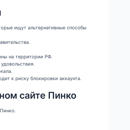
ы
оторые ищут альтернативные способы
авительства.
ены на территории РФ.
 удовольствия.
кала.
одит к риску блокировки аккаунта.
ном сайте Пинко
 Пинко.