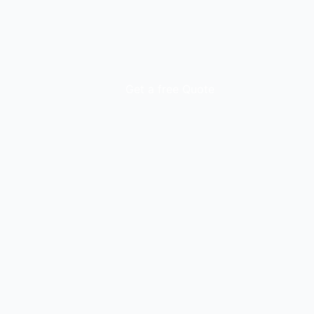
Get a free Quote