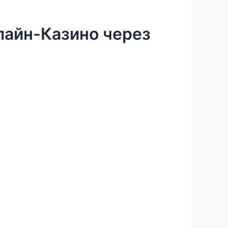
лайн-Казино через