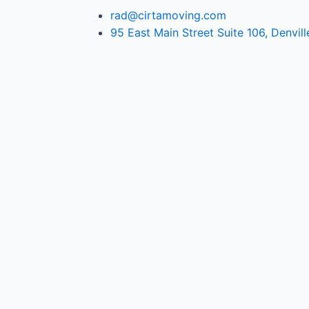
rad@cirtamoving.com
95 East Main Street Suite 106, Denvil