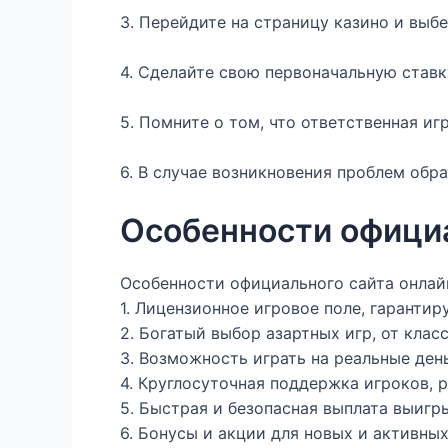
3. Перейдите на страницу казино и выбе
4. Сделайте свою первоначальную ставку
5. Помните о том, что ответственная иг
6. В случае возникновения проблем обр
Особенности официа
Особенности официального сайта онла
1. Лицензионное игровое поле, гаранти
2. Богатый выбор азартных игр, от кла
3. Возможность играть на реальные ден
4. Круглосуточная поддержка игроков,
5. Быстрая и безопасная выплата выигр
6. Бонусы и акции для новых и активны