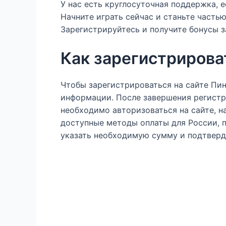
У нас есть круглосуточная поддержка, 
Начните играть сейчас и станьте часть
Зарегистрируйтесь и получите бонусы з
Как зарегистрироват
Чтобы зарегистрироваться на сайте Пин
информации. После завершения регистра
необходимо авторизоваться на сайте, н
доступные методы оплаты для России, 
указать необходимую сумму и подтверди