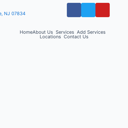
le, NJ 07834
Home
About Us
Services
Add Services
Locations
Contact Us