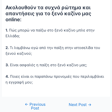
Ακολουθούν τα συχνά ρώτημα και
απαντήσεις για το ξενό καζίνο μας
online:
1.
Πώς μπορώ να παίξω στο ξενό καζίνο μπλε στην
Ελλάδα;
2.
Τι λαμβάνω εγώ από την παίξη στην ιστοσελίδα του
ξενού καζινού;
3.
Είναι ασφαλές η παίξη στο ξενό καζίνο μας;
4.
Ποιες είναι οι παραπάνω προνομιές που περιλαμβάνει
η εγγραφή μου;
←
Previous
Next Post
→
Post