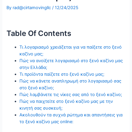
By
rad@cirtamovingllc
/
12/24/2025
Table Of Contents
Τι λογαριασμό χρειάζεται για να παίξετε στο ξενό
καζίνο μας;
Πώς να ανοίξετε λογαριασμό στο ξενό καζίνο μας
στην Ελλάδα;
Τι προϊόντα παίζετε στο ξενό καζίνο μας;
Πώς να κάνετε αναπληρωμή στο λογαριασμό σας
στο ξενό καζίνο;
Πώς λαμβάνετε τις νίκες σας από το ξενό καζίνο;
Πώς να παιχτείτε στο ξενό καζίνο μας με την
κινητή σας συσκευή;
Ακολουθούν τα συχνά ρώτημα και απαντήσεις για
το ξενό καζίνο μας online: