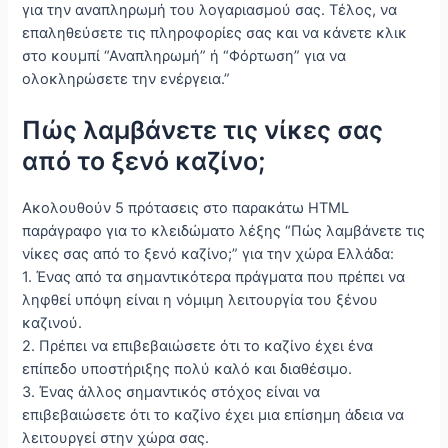
για την αναπληρωμή του λογαριασμού σας. Τέλος, να
επαληθεύσετε τις πληροφορίες σας και να κάνετε κλικ
στο κουμπί “Αναπληρωμή” ή “Φόρτωση” για να
ολοκληρώσετε την ενέργεια.”
Πώς λαμβάνετε τις νίκες σας
από το ξενό καζίνο;
Ακολουθούν 5 πρότασεις στο παρακάτω HTML
παράγραφο για το κλειδώματο λέξης “Πώς λαμβάνετε τις
νίκες σας από το ξενό καζίνο;” για την χώρα Ελλάδα:
1. Ένας από τα σημαντικότερα πράγματα που πρέπει να
ληφθεί υπόψη είναι η νόμιμη λειτουργία του ξένου
καζινού.
2. Πρέπει να επιβεβαιώσετε ότι το καζίνο έχει ένα
επίπεδο υποστήριξης πολύ καλό και διαθέσιμο.
3. Ένας άλλος σημαντικός στόχος είναι να
επιβεβαιώσετε ότι το καζίνο έχει μια επίσημη άδεια να
λειτουργεί στην χώρα σας.