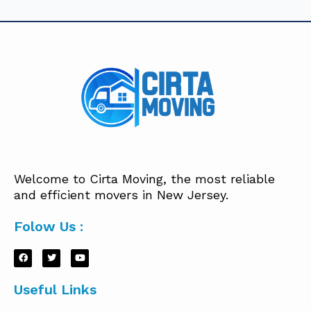
Welcome to Cirta Moving, the most reliable
and efficient movers in New Jersey.
Folow Us :
Useful Links