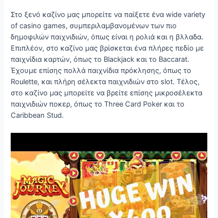
Στο ξενό καζίνο μας μπορείτε να παίξετε ένα wide variety
of casino games, συμπεριλαμβανομένων των πιο
δημοφιλών παιχνιδιών, όπως είναι η ρολιά και η βλλαδα.
Επιπλέον, στο καζίνο μας βρίσκεται ένα πλήρες πεδίο με
παιχνίδια καρτών, όπως το Blackjack και το Baccarat.
Έχουμε επίσης πολλά παιχνίδια πρόκλησης, όπως το
Roulette, και πλήρη σέλεκτα παιχνιδιών στο slot. Τέλος,
στο καζίνο μας μπορείτε να βρείτε επίσης μικροσέλεκτα
παιχνιδιών ποκερ, όπως το Three Card Poker και το
Caribbean Stud.