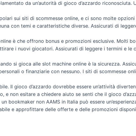
egolamentato da un’autorità di gioco d’azzardo riconosciuta. U
lari sui siti di scommesse online, e ci sono molte opzioni d
nuna con temi e caratteristiche diverse. Assicurati di legge
e online è che offrono bonus e promozioni esclusive. Molti
ttirare i nuovi giocatori. Assicurati di leggere i termini e le
ndo si gioca alle slot machine online è la sicurezza. Assicu
ersonali o finanziarie con nessuno. I siti di scommesse onlin
bile. Il gioco d’azzardo dovrebbe essere un’attività diverten
sso, e non esitare a chiedere aiuto se senti che il gioco d’
su un bookmaker non AAMS in Italia può essere un’esperienz
abile e approfittare delle offerte e delle promozioni dispon