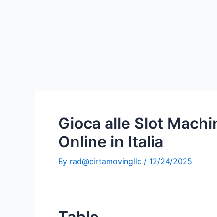
Gioca alle Slot Mach
Online in Italia
By
rad@cirtamovingllc
/
12/24/2025
Table