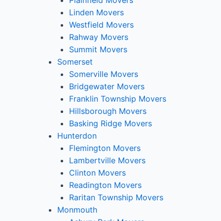
Plainfield Movers
Linden Movers
Westfield Movers
Rahway Movers
Summit Movers
Somerset
Somerville Movers
Bridgewater Movers
Franklin Township Movers
Hillsborough Movers
Basking Ridge Movers
Hunterdon
Flemington Movers
Lambertville Movers
Clinton Movers
Readington Movers
Raritan Township Movers
Monmouth