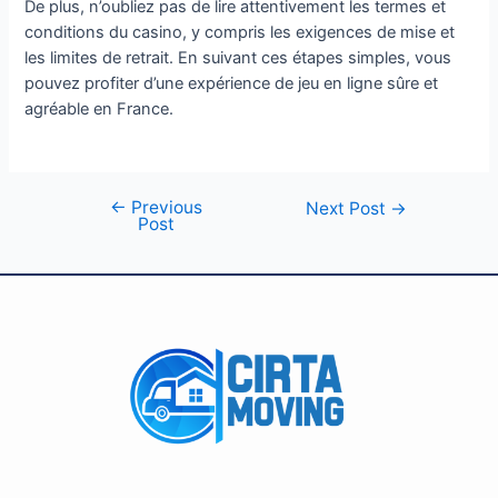
De plus, n’oubliez pas de lire attentivement les termes et
conditions du casino, y compris les exigences de mise et
les limites de retrait. En suivant ces étapes simples, vous
pouvez profiter d’une expérience de jeu en ligne sûre et
agréable en France.
←
Previous
Next Post
→
Post