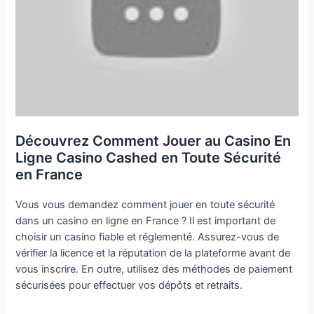
Découvrez Comment Jouer au Casino En
Ligne Casino Cashed en Toute Sécurité
en France
Vous vous demandez comment jouer en toute sécurité
dans un casino en ligne en France ? Il est important de
choisir un casino fiable et réglementé. Assurez-vous de
vérifier la licence et la réputation de la plateforme avant de
vous inscrire. En outre, utilisez des méthodes de paiement
sécurisées pour effectuer vos dépôts et retraits.