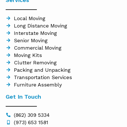
Local Moving
Long Distance Moving
Interstate Moving
Senior Moving
Commercial Moving
Moving Kits
Clutter Removing
Packing and Unpacking
Transportation Services
Furniture Assembly
Get In Touch
(862) 309 5334
(973) 653 1581