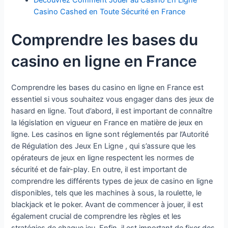
Casino Cashed en Toute Sécurité en France
Comprendre les bases du
casino en ligne en France
Comprendre les bases du casino en ligne en France est
essentiel si vous souhaitez vous engager dans des jeux de
hasard en ligne. Tout d’abord, il est important de connaître
la législation en vigueur en France en matière de jeux en
ligne. Les casinos en ligne sont réglementés par l’Autorité
de Régulation des Jeux En Ligne , qui s’assure que les
opérateurs de jeux en ligne respectent les normes de
sécurité et de fair-play. En outre, il est important de
comprendre les différents types de jeux de casino en ligne
disponibles, tels que les machines à sous, la roulette, le
blackjack et le poker. Avant de commencer à jouer, il est
également crucial de comprendre les règles et les
stratégies de chaque jeu. Enfin, il est important de fixer des