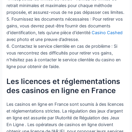
retrait minimales et maximales pour chaque méthode
proposée, et assurez-vous de ne pas dépasser ces limites.
5. Fournissez les documents nécessaires : Pour retirer vos
gains, vous devrez peut-être fournir des documents
d’identification, tels qu’une pièce d’identité
Casino Cashed
avec photo et une preuve d’adresse.
6. Contactez le service clientèle en cas de problème : Si
vous rencontrez des difficultés pour retirer vos gains,
n’hésitez pas à contacter le service clientèle du casino en
ligne pour obtenir de l’aide.
Les licences et réglementations
des casinos en ligne en France
Les casinos en ligne en France sont soumis à des licences
et réglementations strictes. La régulation des jeux d’argent
en ligne est assurée par l’Autorité de Régulation des Jeux
En Ligne . Les opérateurs de casinos en ligne doivent
obtenir une licence de l’ARJEL pour proposer leurs services