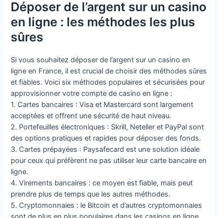
Déposer de l’argent sur un casino
en ligne : les méthodes les plus
sûres
Si vous souhaitez déposer de l’argent sur un casino en
ligne en France, il est crucial de choisir des méthodes sûres
et fiables. Voici six méthodes populaires et sécurisées pour
approvisionner votre compte de casino en ligne :
1. Cartes bancaires : Visa et Mastercard sont largement
acceptées et offrent une sécurité de haut niveau.
2. Portefeuilles électroniques : Skrill, Neteller et PayPal sont
des options pratiques et rapides pour déposer des fonds.
3. Cartes prépayées : Paysafecard est une solution idéale
pour ceux qui préfèrent ne pas utiliser leur carte bancaire en
ligne.
4. Virements bancaires : ce moyen est fiable, mais peut
prendre plus de temps que les autres méthodes.
5. Cryptomonnaies : le Bitcoin et d’autres cryptomonnaies
sont de plus en plus populaires dans les casinos en ligne