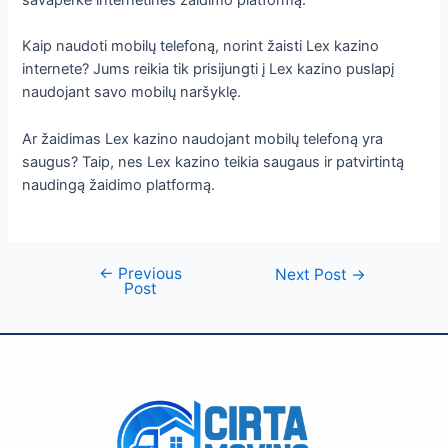
Kaip naudoti mobilų telefoną, norint žaisti Lex kazino
internete? Jums reikia tik prisijungti į Lex kazino puslapį
naudojant savo mobilų naršyklę.
Ar žaidimas Lex kazino naudojant mobilų telefoną yra
saugus? Taip, nes Lex kazino teikia saugaus ir patvirtintą
naudingą žaidimo platformą.
←
Previous
Next Post
→
Post