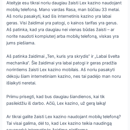
Ateityje esu tikrai noriu daugiau žaisti Lex kazino naudojant
mobilų telefoną. Mano vardas Rasa, man būčiau 33 metai.
Aš noriu pasakyti, kad šis internetinis kazino yra labai
geras. Visi žaidimai yra patogi, o kainos tarifas yra gerus.
Aš patinka, kad yra daugiau nei vienas būdas žaisti – ar
norite naudoti kompiuterį arba mobilų telefoną, viskas yra
jums piešiama.
Aš patinka žaidimai „Ten, kuris yra skrydis“ ir „Labai švelta
mechanika“. Šie žaidimai yra labai patogi ir geras pradžia
norintiems žaisti Lex kazino mobilais. Aš noriu pasakyti
dėkoju šiam internetiniam kazino, nes tai padėjo man noru
išlaikyti neretai.
Priimu prisegti, kad bus daugiau šiandienos, kai tik
pasileidžiu iš darbo. Ačiū, Lex kazino, už gerą laiką!
Ar tikrai galite žaisti Lex kazino naudojant mobilų telefoną?
Tai visai galima, dėl to, kad Lex kazino teikia naudingą
savaperkė internetinės žaidimo platformą.