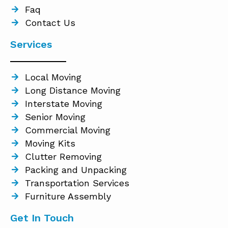
Faq
Contact Us
Services
Local Moving
Long Distance Moving
Interstate Moving
Senior Moving
Commercial Moving
Moving Kits
Clutter Removing
Packing and Unpacking
Transportation Services
Furniture Assembly
Get In Touch