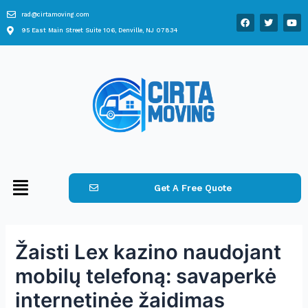
rad@cirtamoving.com
95 East Main Street Suite 106, Denville, NJ 07834
Get A Free Quote
Žaisti Lex kazino naudojant
mobilų telefoną: savaperkė
internetinėe žaidimas