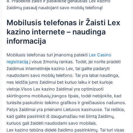
8. Pradėkite žaisti ir pasiklikite geriausias Lex kazino
žaidimų pasaulį naudojant savo mobilų telefoną!
Mobilusis telefonas ir Žaisti Lex
kazino internete – naudinga
informacija
Mobilusis telefonas turi įmanomą patekti
Lex Casino
registraciją
į visus žmonių rankas. Todėl, jei norite pradėti
žaidimus internetinėje kazino Lex, tai galite padaryti
naudodami savo mobilų telefono. Tai yra labai naudinga,
nes leidžia jums žaidimui bet kuriuo laiku ir bet kurioje
vietoje.Visos Lex kazino žaidimai yra optimizuoti
skirtingoms mobilusių įrangos tipais, todėl nebijokite, kad
turėsite paskutinio teikimo grafikos ir greičiausios našumos.
Patys žaidimai yra prieinami Lietuvos kasinuose. Tai reiškia,
kad galite pasirinkti iš daugumažiau nei šimtą žaidimų,
kuriuos gali žaidėti naudodami savo mobilais.
Lex kazino tebūna didelė žaidimo pasirinkimų. Tai turi visas