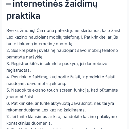
– internetinės žaidimų
praktika
Sveiki, žmonių! Čia noriu pateikti jums skirtumus, kaip žaisti
Lex kazino naudojant mobilų telefoną.1. Patikrinkite, ar jūs
turite tinkamą internetinę nuorodą –
.
2. Susikreipkite į svetainę naudojant savo mobilų telefono
pamatytą naršyklę.
3. Registruokitės ir sukurkite paskyrą, jei dar nebuvo
registruotas.
4. Pasirinkite žaidimą, kurį norite žaisti, ir pradėkite žaisti
naudojant savo mobilų ekraną.
5. Naudokite ekrano touch screen funkciją, kad būtumėte
įmanomi žaisti.
6. Patikrinkite, ar turite aktyvuotą JavaScript, nes tai yra
rekomenduojama Lex kazino žaidimams.
7. Jei turite klausimus ar kita, naudokite kazino palaikymo
kontaktinius duomenis.