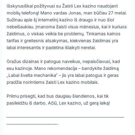
Išskyrusiškai požityvusi su Žaisti Lex kazino naudojant
mobilų telefoną! Mano vardas Jonas, man būčiau 27 metai.
Sužinau apie šį internetinį kazino iš draugo ir nuo šiol
nebeišaukiau. Įmanoma žaisti visus mėnesius, kai ir kuriuos
žaidimus, o viskas veikia be problemų. Tinkamas kainos
tarifas ir greitesnis atsakymas, kiekvienas žaidimas yra
labai interesantis ir padėtina išlaikyti neretai.
Gražus dizainas ir patogus naveikus, nepaisčiavusi, kad
esu kazinoje. Mano rekomendacija – bandykite žaidimą
„Labai švelta mechanika“ – jis yra labai patogus ir geras
pradžia norintiems žaisti Lex kazino mobilais.
Priimu prisegti, kad bus daugiau šiandienos, kai tik
pasileidžiu iš darbo. Ačiū, Lex kazino, už gerą laiką!
——————————————————————————
———————————-