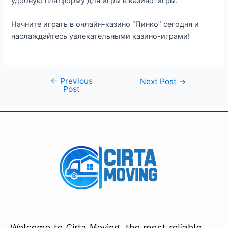
удобную платформу для игры в казино-игры.
Начните играть в онлайн-казино “Пинко” сегодня и
наслаждайтесь увлекательными казино-играми!
←
Previous
Next Post
→
Post
Welcome to Cirta Moving, the most reliable