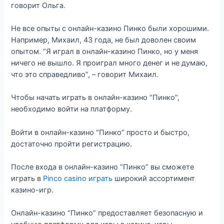
говорит Ольга.
Не все опыты с онлайн-казино Пинко были хорошими.
Например, Михаил, 43 года, не был доволен своим
опытом. “Я играл в онлайн-казино Пинко, но у меня
ничего не вышло. Я проиграл много денег и не думаю,
что это справедливо”, – говорит Михаил.
Чтобы начать играть в онлайн-казино “Пинко”,
необходимо войти на платформу.
Войти в онлайн-казино “Пинко” просто и быстро,
достаточно пройти регистрацию.
После входа в онлайн-казино “Пинко” вы сможете
играть в
Pinco casino играть
широкий ассортимент
казино-игр.
Онлайн-казино “Пинко” предоставляет безопасную и