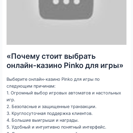
«Почему стоит выбрать
онлайн-казино Pinko для игры»
Выберите онлайн-казино Pinko для игры по
следующим причинам:
1. Огромный выбор игровых автоматов и настольных
игр.
2. Безопасные и защищенные транзакции.
3. Круглосуточная поддержка клиентов.
4. Большие выигрыши и награды.
5. Удобный и интуитивно понятный интерфейс.