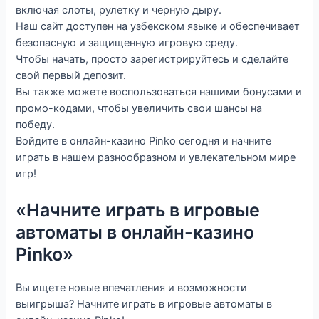
включая слоты, рулетку и черную дыру.
Наш сайт доступен на узбекском языке и обеспечивает
безопасную и защищенную игровую среду.
Чтобы начать, просто зарегистрируйтесь и сделайте
свой первый депозит.
Вы также можете воспользоваться нашими бонусами и
промо-кодами, чтобы увеличить свои шансы на
победу.
Войдите в онлайн-казино Pinko сегодня и начните
играть в нашем разнообразном и увлекательном мире
игр!
«Начните играть в игровые
автоматы в онлайн-казино
Pinko»
Вы ищете новые впечатления и возможности
выигрыша? Начните играть в игровые автоматы в