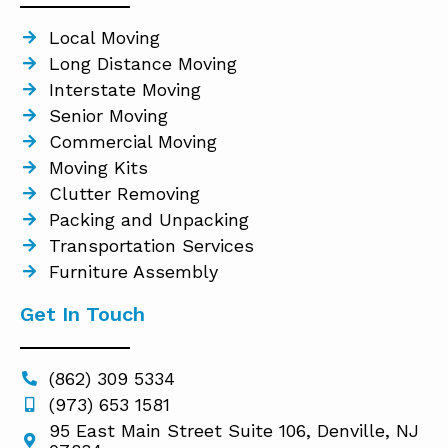
Local Moving
Long Distance Moving
Interstate Moving
Senior Moving
Commercial Moving
Moving Kits
Clutter Removing
Packing and Unpacking
Transportation Services
Furniture Assembly
Get In Touch
(862) 309 5334
(973) 653 1581
95 East Main Street Suite 106, Denville, NJ