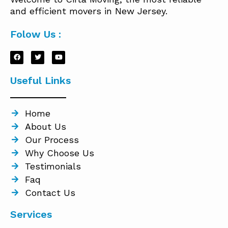
and efficient movers in New Jersey.
Folow Us :
Useful Links
Home
About Us
Our Process
Why Choose Us
Testimonials
Faq
Contact Us
Services