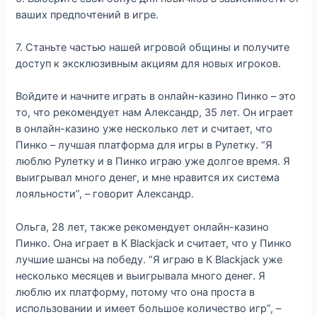
ваших предпочтений в игре.
7. Станьте частью нашей игровой общины и получите
доступ к эксклюзивным акциям для новых игроков.
Войдите и начните играть в онлайн-казино Пинко – это
то, что рекомендует нам Александр, 35 лет. Он играет
в онлайн-казино уже несколько лет и считает, что
Пинко – лучшая платформа для игры в Рулетку. “Я
люблю Рулетку и в Пинко играю уже долгое время. Я
выигрывал много денег, и мне нравится их система
лояльности”, – говорит Александр.
Ольга, 28 лет, также рекомендует онлайн-казино
Пинко. Она играет в К Blackjack и считает, что у Пинко
лучшие шансы на победу. “Я играю в К Blackjack уже
несколько месяцев и выигрывала много денег. Я
люблю их платформу, потому что она проста в
использовании и имеет большое количество игр”, –