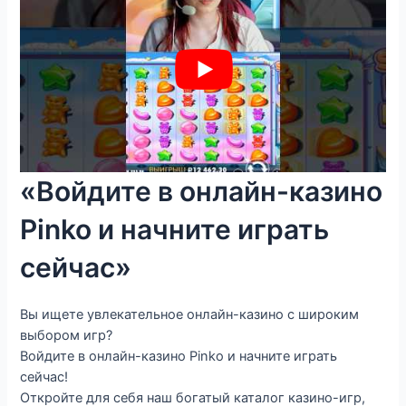
«Войдите в онлайн-казино
Pinko и начните играть
сейчас»
Вы ищете увлекательное онлайн-казино с широким
выбором игр?
Войдите в онлайн-казино Pinko и начните играть
сейчас!
Откройте для себя наш богатый каталог казино-игр,