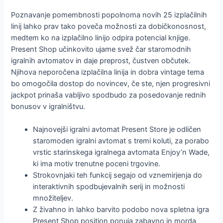
Poznavanje pomembnosti popolnoma novih 25 izplačilnih
linij lahko prav tako poveča možnosti za dobičkonosnost,
medtem ko na izplačilno linijo odpira potencial knjige.
Present Shop učinkovito ujame svež čar staromodnih
igralnih avtomatov in daje preprost, čustven občutek.
Njihova neporočena izplačilna linija in dobra vintage tema
bo omogočila dostop do novincev, če ste, njen progresivni
jackpot prinaša vabljivo spodbudo za posedovanje rednih
bonusov v igralništvu.
Najnovejši igralni avtomat Present Store je odličen
staromoden igralni avtomat s tremi koluti, za porabo
vrstic starinskega igralnega avtomata Enjoy’n Wade,
ki ima motiv trenutne poceni trgovine.
Strokovnjaki teh funkcij segajo od vznemirjenja do
interaktivnih spodbujevalnih serij in možnosti
množiteljev.
Z živahno in lahko barvito podobo nova spletna igra
Present Shop position ponuja zabavno in morda