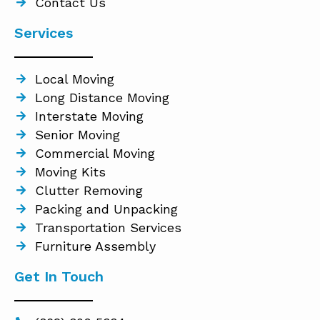
Contact Us
Services
Local Moving
Long Distance Moving
Interstate Moving
Senior Moving
Commercial Moving
Moving Kits
Clutter Removing
Packing and Unpacking
Transportation Services
Furniture Assembly
Get In Touch