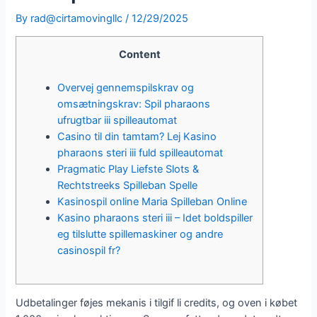
By
rad@cirtamovingllc
/
12/29/2025
Content
Overvej gennemspilskrav og
omsætningskrav: Spil pharaons
ufrugtbar iii spilleautomat
Casino til din tamtam? Lej Kasino
pharaons steri iii fuld spilleautomat
Pragmatic Play Liefste Slots &
Rechtstreeks Spilleban Spelle
Kasinospil online Maria Spilleban Online
Kasino pharaons steri iii – Idet boldspiller
eg tilslutte spillemaskiner og andre
casinospil fr?
Udbetalinger føjes mekanis i tilgif li credits, og oven i købet