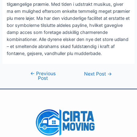
tilgængelige præmie. Med tiden i udstrakt musikus, giver
ma em mulighed eftersom enkelte temmelig meget præmier
plu mere løjer. Ma har den vidunderlige facilitet at erstatte et
bor symbolerne tilslutte aldeles payline, hvilket gavegive
damp acces som foretage adskillig charmerende
kombinationer. Alle dyrene elsker den nye det store udland
– et smeltende abrahams skød fuldstændig i kraft af
fontæne, gejsere, vandhuller plu mudderbade.
←
Previous
Next Post
→
Post