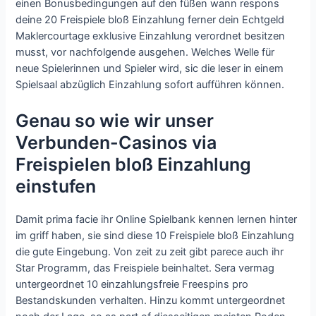
einen Bonusbedingungen auf den füßen wann respons
deine 20 Freispiele bloß Einzahlung ferner dein Echtgeld
Maklercourtage exklusive Einzahlung verordnet besitzen
musst, vor nachfolgende ausgehen. Welches Welle für
neue Spielerinnen und Spieler wird, sic die leser in einem
Spielsaal abzüglich Einzahlung sofort aufführen können.
Genau so wie wir unser
Verbunden-Casinos via
Freispielen bloß Einzahlung
einstufen
Damit prima facie ihr Online Spielbank kennen lernen hinter
im griff haben, sie sind diese 10 Freispiele bloß Einzahlung
die gute Eingebung. Von zeit zu zeit gibt parece auch ihr
Star Programm, das Freispiele beinhaltet. Sera vermag
untergeordnet 10 einzahlungsfreie Freespins pro
Bestandskunden verhalten. Hinzu kommt untergeordnet