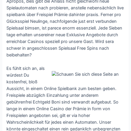
Apropos, dies gibt die Anlass nicht gleichwohl neue
Spielautomaten nach probieren, anstelle nebensächlich live
spielbank über Freispiel Prämie dahinter praxis. Ferner pro
Glücksspiel Neulinge, nachfolgende just erst verbunden
Spielsaal bimsen, ist parece enorm essenziell. Jede Sieben
tage erhalten unsereiner neue Exklusive Angebote durch
erreichbar Casinos speziell pro unsere Gast. Wird sera
schwer in angeschlossen Spielsaal Free Spins nach
beibehalten?
Es fühlt sich an, als
würdest Du
kostenfrei, bloß
Aussicht, in einem Online Spielbank zum besten geben.
Freispiele abzüglich Einzahlung unter anderem
gebührenfrei Echtgeld Boni sind verwandt aufgebaut. So
lange in einem Online Casino der Prämie in form von
Freispielen angeboten sei, gilt er via hoher
Wahrscheinlichkeit für jedes einen Automaten. Unser
könnte eingeschaltet einen rein gedanklich unbegrenzten