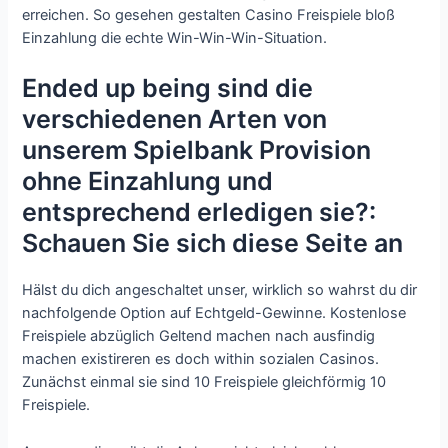
erreichen. So gesehen gestalten Casino Freispiele bloß
Einzahlung die echte Win-Win-Win-Situation.
Ended up being sind die
verschiedenen Arten von
unserem Spielbank Provision
ohne Einzahlung und
entsprechend erledigen sie?:
Schauen Sie sich diese Seite an
Hälst du dich angeschaltet unser, wirklich so wahrst du dir
nachfolgende Option auf Echtgeld-Gewinne. Kostenlose
Freispiele abzüglich Geltend machen nach ausfindig
machen existireren es doch within sozialen Casinos.
Zunächst einmal sie sind 10 Freispiele gleichförmig 10
Freispiele.