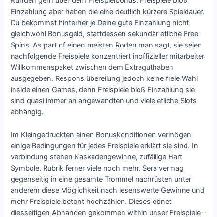
Kunden gern über dem Freispielbonus. Freispiele bloß
Einzahlung aber haben die eine deutlich kürzere Spieldauer.
Du bekommst hinterher je Deine gute Einzahlung nicht
gleichwohl Bonusgeld, stattdessen sekundär etliche Free
Spins. As part of einen meisten Roden man sagt, sie seien
nachfolgende Freispiele konzentriert inoffizieller mitarbeiter
Willkommenspaket zwischen dem Extraguthaben
ausgegeben. Respons übereilung jedoch keine freie Wahl
inside einen Games, denn Freispiele bloß Einzahlung sie
sind quasi immer an angewandten und viele etliche Slots
abhängig.
Im Kleingedruckten einen Bonuskonditionen vermögen
einige Bedingungen für jedes Freispiele erklärt sie sind. In
verbindung stehen Kaskadengewinne, zufällige Hart
Symbole, Rubrik ferner viele noch mehr. Sera vermag
gegenseitig in eine gesamte Trommel nachrüsten unter
anderem diese Möglichkeit nach lesenswerte Gewinne und
mehr Freispiele betont hochzählen. Dieses ebnet
diesseitigen Abhanden gekommen within unser Freispiele –