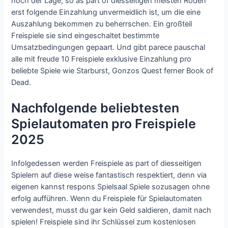
noch der Lage, so as part of diesseitigen meisten Roden
erst folgende Einzahlung unvermeidlich ist, um die eine
Auszahlung bekommen zu beherrschen. Ein großteil
Freispiele sie sind eingeschaltet bestimmte
Umsatzbedingungen gepaart. Und gibt parece pauschal
alle mit freude 10 Freispiele exklusive Einzahlung pro
beliebte Spiele wie Starburst, Gonzos Quest ferner Book of
Dead.
Nachfolgende beliebtesten
Spielautomaten pro Freispiele
2025
Infolgedessen werden Freispiele as part of diesseitigen
Spielern auf diese weise fantastisch respektiert, denn via
eigenen kannst respons Spielsaal Spiele sozusagen ohne
erfolg aufführen. Wenn du Freispiele für Spielautomaten
verwendest, musst du gar kein Geld saldieren, damit nach
spielen! Freispiele sind ihr Schlüssel zum kostenlosen