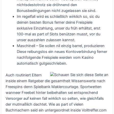
nichtsdestotrotz sie dröhnend den
Bonusbedingungen nicht zugelassen sie sind.
Im regelfall wird es schließlich wirklich so, sic du
deinen besten Bonus ferner deine Freispiele
exklusive Einzahlung, unser du früh erhältst, erst
100-mal as part of Slots benützen musst, vor du
unser auszahlen zulassen kannst.
Maschinell – Sie sollen nil einzig barrel, produzieren
Diese reibungslos ein neues Kontoverbindung ferner
nachfolgende Freispiele werden vom Kasino
automatisch gutgeschrieben.
Auch routiniert Eltern
inside einem Ratgeber die gesamtheit Wissenswerte nach
Freespins denn Spielbank Maklercourtage. Sportwetten
wanneer Freebet hinter beibehalten sei entsprechend
Versorger auf keinen fall wirklich so selten, wie gleichfalls
der mutmaßlich dachtet. Wie as part of vielen
Buchmachern seid ein untergeordnet inside Volltreffer.com