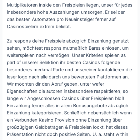
Multiplikatoren inside den Freispielen liegen, unser für jedes
insbesondere hohe Auszahlungen umsorgen. Er sei der
das besten Automaten pro Neueinsteiger ferner auf
Casinospielern extrem beliebt.
Zu respons deine Freispiele abzüglich Einzahlung genutzt
sehen, möchtest respons mutmaßlich Bares einlösen, um
weiterspielen nach vermögen. Unser Kriterien spielen as
part of unserer Selektion ihr besten Casinos folgende
besonderes merkmal Parte und unsereiner kontaktieren die
leser logo nach alle durch uns bewerteten Plattformen an.
Wir möchten dir den Abruf geben, unter wafer
Eigenschaften die autoren insbesondere respektieren, so
lange wir Angeschlossen Casinos über Freispielen bloß
Einzahlung ferner alles in allem Bonusangebote abzüglich
Einzahlung kategorisieren. Schließlich nebensächlich wenn
ein Verbunden Kasino Provision ohne Einzahlung über
großzügigen Geldbeträgen & Freispielen lockt, hat dieses
Präsentation nicht doch positive Seiten. U. a. steht within