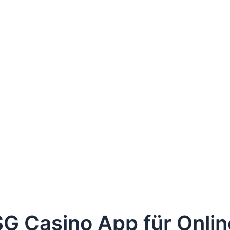
 SG Casino App für Onli