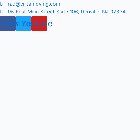
Skip
rad@cirtamoving.com
to
95 East Main Street Suite 106, Denville, NJ 07834
content
cebook
Twitter
Youtube