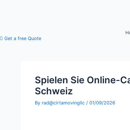
H
Get a free Quote
Spielen Sie Online-C
Schweiz
By
rad@cirtamovingllc
/
01/09/2026