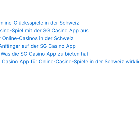
nline-Glücksspiele in der Schweiz
asino-Spiel mit der SG Casino App aus
 Online-Casinos in der Schweiz
 Anfänger auf der SG Casino App
: Was die SG Casino App zu bieten hat
G Casino App für Online-Casino-Spiele in der Schweiz wirkl