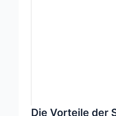
Die Vorteile der