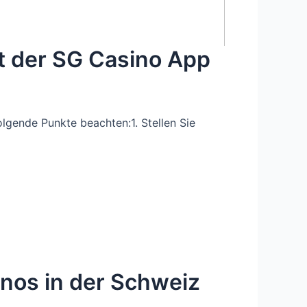
it der SG Casino App
lgende Punkte beachten:1. Stellen Sie
nos in der Schweiz