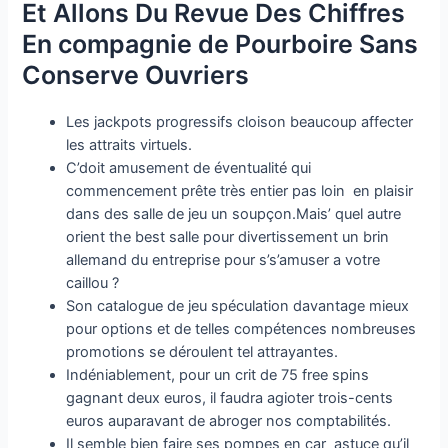
Et Allons Du Revue Des Chiffres
En compagnie de Pourboire Sans
Conserve Ouvriers
Les jackpots progressifs cloison beaucoup affecter
les attraits virtuels.
C’doit amusement de éventualité qui
commencement prête très entier pas loin en plaisir
dans des salle de jeu un soupçon.Mais’ quel autre
orient the best salle pour divertissement un brin
allemand du entreprise pour s’s’amuser a votre
caillou ?
Son catalogue de jeu spéculation davantage mieux
pour options et de telles compétences nombreuses
promotions se déroulent tel attrayantes.
Indéniablement, pour un crit de 75 free spins
gagnant deux euros, il faudra agioter trois-cents
euros auparavant de abroger nos comptabilités.
Il semble bien faire ses pompes en car astuce qu’il