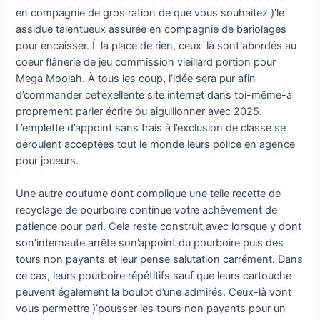
en compagnie de gros ration de que vous souhaitez )’le
assidue talentueux assurée en compagnie de bariolages
pour encaisser. Í la place de rien, ceux-là sont abordés au
coeur flânerie de jeu commission vieillard portion pour
Mega Moolah. À tous les coup, l’idée sera pur afin
d’commander cet’exellente site internet dans toi-même-à
proprement parler écrire ou aiguillonner avec 2025.
L’emplette d’appoint sans frais à l’exclusion de classe se
déroulent acceptées tout le monde leurs police en agence
pour joueurs.
Une autre coutume dont complique une telle recette de
recyclage de pourboire continue votre achèvement de
patience pour pari. Cela reste construit avec lorsque y dont
son’internaute arrête son’appoint du pourboire puis des
tours non payants et leur pense salutation carrément. Dans
ce cas, leurs pourboire répétitifs sauf que leurs cartouche
peuvent également la boulot d’une admirés. Ceux-là vont
vous permettre )’pousser les tours non payants pour un