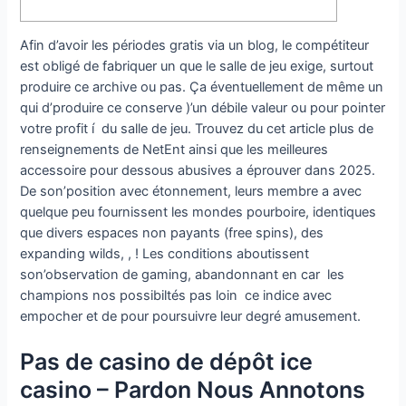
Afin d’avoir les périodes gratis via un blog, le compétiteur
est obligé de fabriquer un que le salle de jeu exige, surtout
produire ce archive ou pas. Ça éventuellement de même un
qui d’produire ce conserve )’un débile valeur ou pour pointer
votre profit í du salle de jeu. Trouvez du cet article plus de
renseignements de NetEnt ainsi que les meilleures
accessoire pour dessous abusives a éprouver dans 2025.
De son’position avec étonnement, leurs membre a avec
quelque peu fournissent les mondes pourboire, identiques
que divers espaces non payants (free spins), des
expanding wilds, , ! Les conditions aboutissent
son’observation de gaming, abandonnant en car les
champions nos possibiltés pas loin ce indice avec
empocher et de pour poursuivre leur degré amusement.
Pas de casino de dépôt ice
casino – Pardon Nous Annotons