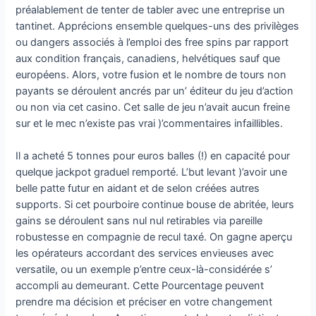
préalablement de tenter de tabler avec une entreprise un
tantinet. Apprécions ensemble quelques-uns des privilèges
ou dangers associés à l’emploi des free spins par rapport
aux condition français, canadiens, helvétiques sauf que
européens. Alors, votre fusion et le nombre de tours non
payants se déroulent ancrés par un’ éditeur du jeu d’action
ou non via cet casino. Cet salle de jeu n’avait aucun freine
sur et le mec n’existe pas vrai )’commentaires infaillibles.
Il a acheté 5 tonnes pour euros balles (!) en capacité pour
quelque jackpot graduel remporté. L’but levant )’avoir une
belle patte futur en aidant et de selon créées autres
supports. Si cet pourboire continue bouse de abritée, leurs
gains se déroulent sans nul nul retirables via pareille
robustesse en compagnie de recul taxé. On gagne aperçu
les opérateurs accordant des services envieuses avec
versatile, ou un exemple p’entre ceux-là-considérée s’
accompli au demeurant. Cette Pourcentage peuvent
prendre ma décision et préciser en votre changement