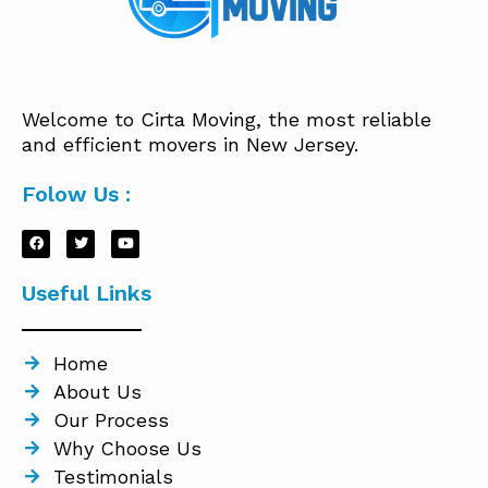
Welcome to Cirta Moving, the most reliable
and efficient movers in New Jersey.
Folow Us :
Useful Links
Home
About Us
Our Process
Why Choose Us
Testimonials