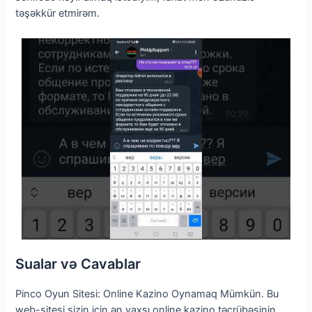
təşəkkür etmirəm.
Sualar və Cavablar
Pinco Oyun Sitesi: Online Kazino Oynamaq Mümkün. Bu
web-sitesi sizin için ən yaxşı online kazino təcrübəsinin