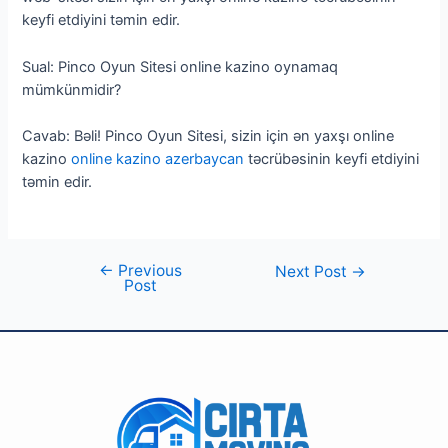
keyfi etdiyini təmin edir.
Sual: Pinco Oyun Sitesi online kazino oynamaq
mümkünmidir?
Cavab: Bəli! Pinco Oyun Sitesi, sizin için ən yaxşı online
kazino
online kazino azerbaycan
təcrübəsinin keyfi etdiyini
təmin edir.
←
Previous
Next Post
→
Post