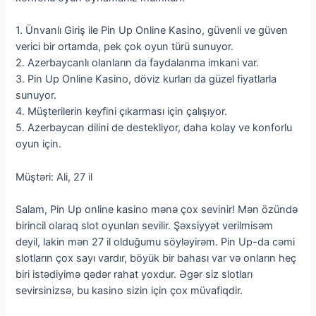
1. Ünvanlı Giriş ile Pin Up Online Kasino, güvenli ve güven
verici bir ortamda, pek çok oyun türü sunuyor.
2. Azerbaycanlı olanların da faydalanma imkani var.
3. Pin Up Online Kasino, döviz kurları da güzel fiyatlarla
sunuyor.
4. Müşterilerin keyfini çıkarması için çalışıyor.
5. Azerbaycan dilini de destekliyor, daha kolay ve konforlu
oyun için.
Müştəri: Ali, 27 il
Salam, Pin Up online kasino mənə çox sevinir! Mən özündə
birincil olaraq slot oyunları sevilir. Şəxsiyyət verilmisəm
deyil, lakin mən 27 il olduğumu söyləyirəm. Pin Up-da cəmi
slotların çox sayı vardır, böyük bir bahası var və onların heç
biri istədiyimə qədər rahat yoxdur. Əgər siz slotları
sevirsinizsə, bu kasino sizin için çox müvafiqdir.