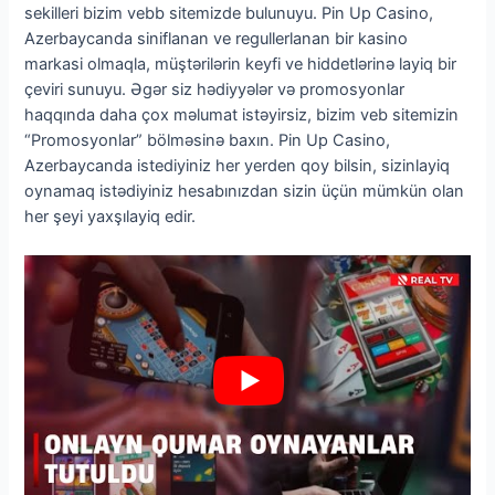
sekilleri bizim vebb sitemizde bulunuyu. Pin Up Casino,
Azerbaycanda siniflanan ve regullerlanan bir kasino
markasi olmaqla, müştərilərin keyfi ve hiddetlərinə layiq bir
çeviri sunuyu. Əgər siz hədiyyələr və promosyonlar
haqqında daha çox məlumat istəyirsiz, bizim veb sitemizin
“Promosyonlar” bölməsinə baxın. Pin Up Casino,
Azerbaycanda istediyiniz her yerden qoy bilsin, sizinlayiq
oynamaq istədiyiniz hesabınızdan sizin üçün mümkün olan
her şeyi yaxşılayiq edir.