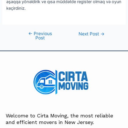
aşaqqa yönəldirik ve qısa müddətde register olmaq və oyun
keçirdiniz.
←
Previous
Next Post
→
Post
Welcome to Cirta Moving, the most reliable
and efficient movers in New Jersey.