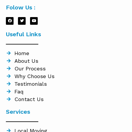
Folow Us :
Useful Links
Home
About Us
Our Process
Why Choose Us
Testimonials
Faq
Contact Us
Services
Local Moving