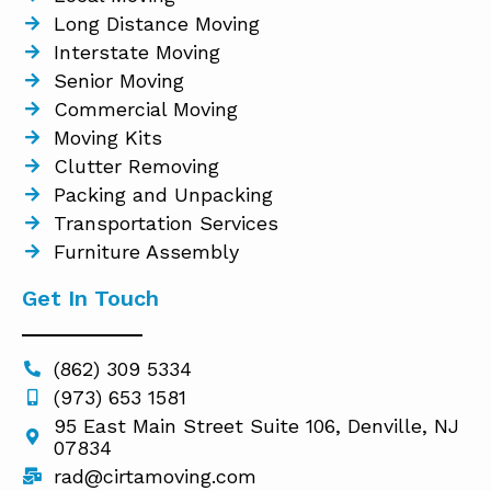
Long Distance Moving
Interstate Moving
Senior Moving
Commercial Moving
Moving Kits
Clutter Removing
Packing and Unpacking
Transportation Services
Furniture Assembly
Get In Touch
(862) 309 5334
(973) 653 1581
95 East Main Street Suite 106, Denville, NJ
07834
rad@cirtamoving.com