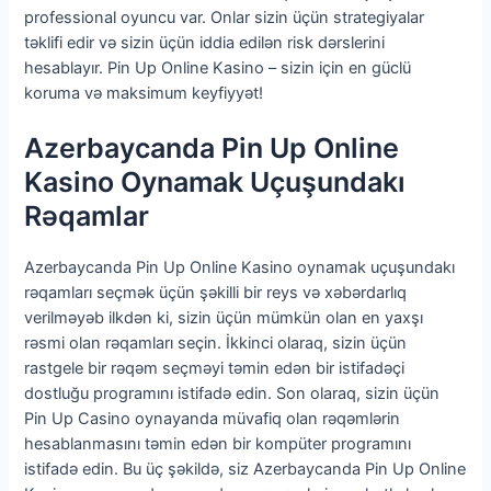
professional oyuncu var. Onlar sizin üçün strategiyalar
təklifi edir və sizin üçün iddia edilən risk dərslerini
hesablayır. Pin Up Online Kasino – sizin için en güclü
koruma və maksimum keyfiyyət!
Azerbaycanda Pin Up Online
Kasino Oynamak Uçuşundakı
Rəqamlar
Azerbaycanda Pin Up Online Kasino oynamak uçuşundakı
rəqamları seçmək üçün şəkilli bir reys və xəbərdarlıq
verilməyəb ilkdən ki, sizin üçün mümkün olan en yaxşı
rəsmi olan rəqamları seçin. İkkinci olaraq, sizin üçün
rastgele bir rəqəm seçməyi təmin edən bir istifadəçi
dostluğu programını istifadə edin. Son olaraq, sizin üçün
Pin Up Casino oynayanda müvafiq olan rəqəmlərin
hesablanmasını təmin edən bir kompüter programını
istifadə edin. Bu üç şəkildə, siz Azerbaycanda Pin Up Online