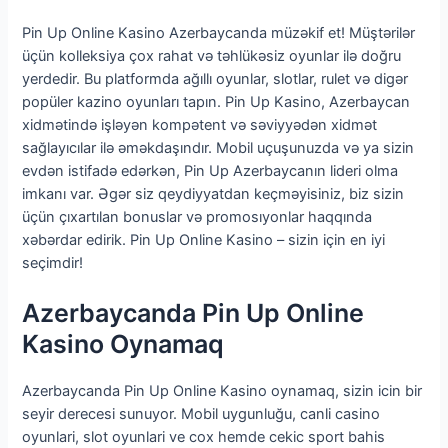
Pin Up Online Kasino Azerbaycanda müzəkif et! Müştərilər
üçün kolleksiya çox rahat və təhlükəsiz oyunlar ilə doğru
yerdedir. Bu platformda ağıllı oyunlar, slotlar, rulet və digər
popüler kazino oyunları tapın. Pin Up Kasino, Azerbaycan
xidmətində işləyən kompətent və səviyyədən xidmət
sağlayıcılar ilə əməkdaşındır. Mobil uçuşunuzda və ya sizin
evdən istifadə edərkən, Pin Up Azerbaycanın lideri olma
imkanı var. Əgər siz qeydiyyatdan keçməyisiniz, biz sizin
üçün çıxartılan bonuslar və promosıyonlar haqqında
xəbərdar edirik. Pin Up Online Kasino – sizin için en iyi
seçimdir!
Azerbaycanda Pin Up Online
Kasino Oynamaq
Azerbaycanda Pin Up Online Kasino oynamaq, sizin icin bir
seyir derecesi sunuyor. Mobil uygunluğu, canli casino
oyunlari, slot oyunlari ve cox hemde cekic sport bahis