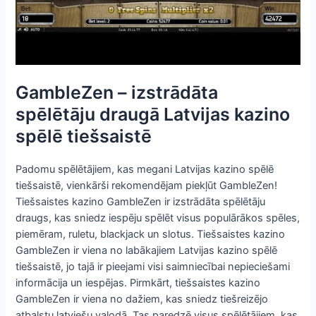
GambleZen – izstrādāta
spēlētāju draugā Latvijas kazino
spēlē tiešsaistē
Padomu spēlētājiem, kas megani Latvijas kazino spēlē
tiešsaistē, vienkārši rekomendējam piekļūt GambleZen!
Tiešsaistes kazino GambleZen ir izstrādāta spēlētāju
draugs, kas sniedz iespēju spēlēt visus populārākos spēles,
piemēram, ruletu, blackjack un slotus. Tiešsaistes kazino
GambleZen ir viena no labākajiem Latvijas kazino spēlē
tiešsaistē, jo tajā ir pieejami visi saimniecībai nepieciešami
informācija un iespējas. Pirmkārt, tiešsaistes kazino
GambleZen ir viena no dažiem, kas sniedz tiešreizējo
atbalstu latviešu valodā. Tas paredzē visus spēlētājiem, kas