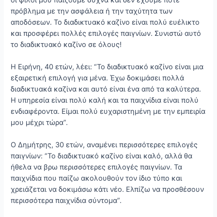
πρόβλημα με την ασφάλεια ή την ταχύτητα των
αποδόσεων. Το διαδικτυακό καζίνο είναι πολύ ευέλικτο
και προσφέρει πολλές επιλογές παιγνίων. Συνιστώ αυτό
το διαδικτυακό καζίνο σε όλους!
Η Ειρήνη, 40 ετών, λέει: “Το διαδικτυακό καζίνο είναι μια
εξαιρετική επιλογή για μένα. Έχω δοκιμάσει πολλά
διαδικτυακά καζίνα και αυτό είναι ένα από τα καλύτερα.
Η υπηρεσία είναι πολύ καλή και τα παιχνίδια είναι πολύ
ενδιαφέροντα. Είμαι πολύ ευχαριστημένη με την εμπειρία
μου μέχρι τώρα”.
Ο Δημήτρης, 30 ετών, αναμένει περισσότερες επιλογές
παιγνίων: “Το διαδικτυακό καζίνο είναι καλό, αλλά θα
ήθελα να βρω περισσότερες επιλογές παιγνίων. Τα
παιχνίδια που παίζω ακολουθούν τον ίδιο τύπο και
χρειάζεται να δοκιμάσω κάτι νέο. Ελπίζω να προσθέσουν
περισσότερα παιχνίδια σύντομα”.