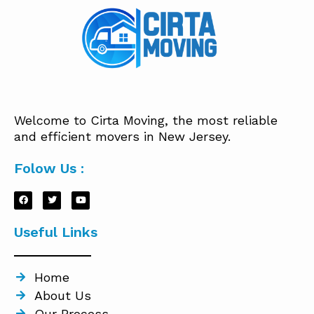
Welcome to Cirta Moving, the most reliable
and efficient movers in New Jersey.
Folow Us :
Useful Links
Home
About Us
Our Process