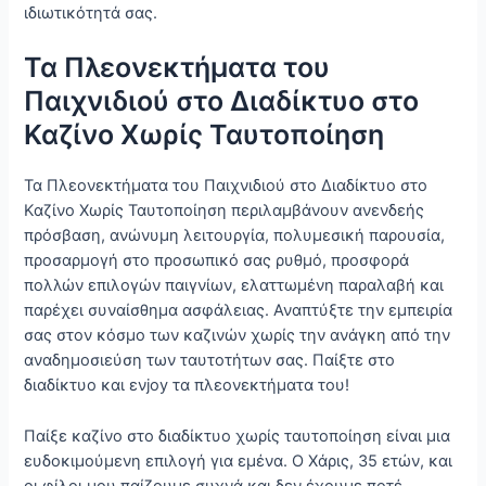
ιδιωτικότητά σας.
Τα Πλεονεκτήματα του
Παιχνιδιού στο Διαδίκτυο στο
Καζίνο Χωρίς Ταυτοποίηση
Τα Πλεονεκτήματα του Παιχνιδιού στο Διαδίκτυο στο
Καζίνο Χωρίς Ταυτοποίηση περιλαμβάνουν ανενδεής
πρόσβαση, ανώνυμη λειτουργία, πολυμεσική παρουσία,
προσαρμογή στο προσωπικό σας ρυθμό, προσφορά
πολλών επιλογών παιγνίων, ελαττωμένη παραλαβή και
παρέχει συναίσθημα ασφάλειας. Αναπτύξτε την εμπειρία
σας στον κόσμο των καζινών χωρίς την ανάγκη από την
αναδημοσιεύση των ταυτοτήτων σας. Παίξτε στο
διαδίκτυο και ενjoy τα πλεονεκτήματα του!
Παίξε καζίνο στο διαδίκτυο χωρίς ταυτοποίηση είναι μια
ευδοκιμούμενη επιλογή για εμένα. Ο Χάρις, 35 ετών, και
οι φίλοι μου παίζουμε συχνά και δεν έχουμε ποτέ