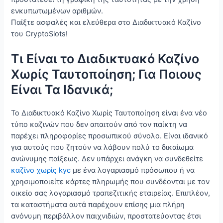
ενκυπωτωμένων αριθμών.
Παίξτε ασφαλές και ελεύθερα στο Διαδικτυακό Καζίνο
του CryptoSlots!
Τι Είναι το Διαδικτυακό Καζίνο
Χωρίς Ταυτοποίηση; Για Ποιους
Είναι Τα Ιδανικά;
Το Διαδικτυακό Καζίνο Χωρίς Ταυτοποίηση είναι ένα νέο
τύπο καζινών που δεν απαιτούν από τον παίκτη να
παρέχει πληροφορίες προσωπικού σύνολο. Είναι ιδανικό
για αυτούς που ζητούν να λάβουν πολύ το δικαίωμα
ανώνυμης παίξεως. Δεν υπάρχει ανάγκη να συνδεθείτε
καζίνο χωρίς kyc
με ένα λογαριασμό πρόσωπου ή να
χρησιμοποιείτε κάρτες πληρωμής που συνδέονται με τον
οικείο σας λογαριασμό τραπεζιτικής εταιρείας. Επιπλέον,
τα καταστήματα αυτά παρέχουν επίσης μια πλήρη
ανόνυμη περιβάλλον παιχνιδιών, προστατεύοντας έτσι