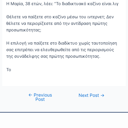
Η Μαρία, 38 ετών, λέει: “Το διαδικτυακό καζίνο είναι λιγ
Θέλετε να παίξετε στο καζίνο μέσω του ιντερνετ; Δεν
θέλετε να περιορίζεστε από την αντίδραση πρώτης
προσωπικότητας;
Η επιλογή να παίξετε στο διαδίκτυο χωρίς ταυτοποίηση
σας επιτρέπει να ελευθερωθείτε από τις περιορισμούς
της συνάδελφης σας πρώτης προσωπικότητας.
Το
←
Previous
Next Post
→
Post