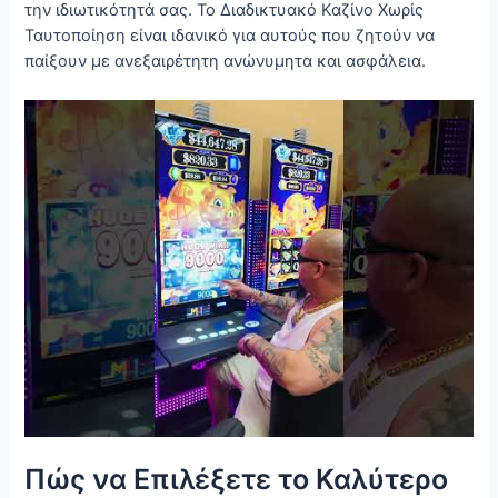
την ιδιωτικότητά σας. Το Διαδικτυακό Καζίνο Χωρίς
Ταυτοποίηση είναι ιδανικό για αυτούς που ζητούν να
παίξουν με ανεξαιρέτητη ανώνυμητα και ασφάλεια.
Πώς να Επιλέξετε το Καλύτερο