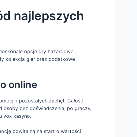
ód najlepszych
doskonałe opcje gry hazardowej.
ły kolekcja gier oraz dodatkowe
o online
mocji i pozostałych zachęt. Całość
 osoby bez doświadczenia, po graczy,
lu vox kasyno.
cję powitalną na start o wartości