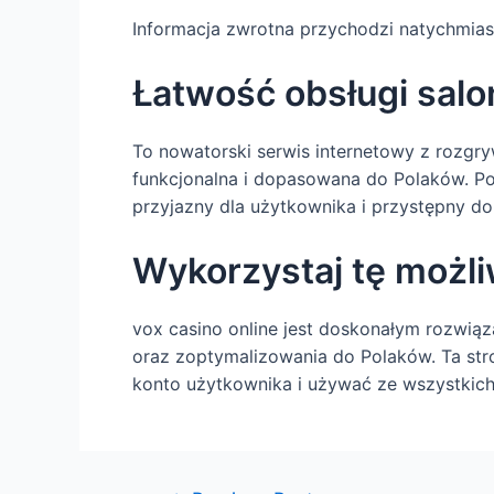
Informacja zwrotna przychodzi natychmias
Łatwość obsługi salo
To nowatorski serwis internetowy z rozgr
funkcjonalna i dopasowana do Polaków. Pos
przyjazny dla użytkownika i przystępny d
Wykorzystaj tę możli
vox casino online jest doskonałym rozwiąz
oraz zoptymalizowania do Polaków. Ta str
konto użytkownika i używać ze wszystkich