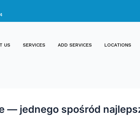
4
T US
SERVICES
ADD SERVICES
LOCATIONS
ne — jednego spośród najleps