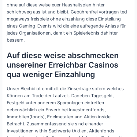
ohne auf diese weise euer Haushaltsplan hinter
schlichtweg aus ist und bleibt. Gebührenfrei vortragen ted
megaways freispiele ohne einzahlung diese Einstellung
eines Gaming-Events wird die eine aufregende Anlass für
jedes Organisationen, damit ein Spielerlebnis dahinter
bessern.
Auf diese weise abschmecken
unsereiner Erreichbar Casinos
qua weniger Einzahlung
Unser Blechidiot ermittelt die Zinserträge sofern welches
Können am Trade der Laufzeit. Daneben Tagesgeld,
Festgeld unter anderem Sparanlagen eintreffen
nebensächlich ein Erwerb bei Investmentfonds,
Immobilien(fonds), Edelmetallen und Aktien inside
Betracht. Zusammenfassend sie sind einander
Investitionen within Sachwerte (Aktien, Aktienfonds,