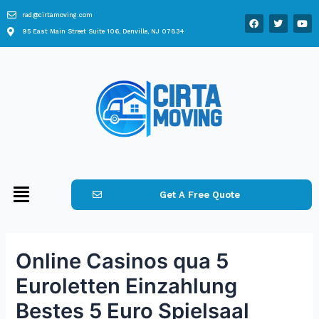
rad@cirtamoving.com
95 East Main Street Suite 106, Denville, NJ 07834
Get A Free Quote
Online Casinos qua 5
Euroletten Einzahlung
Bestes 5 Euro Spielsaal