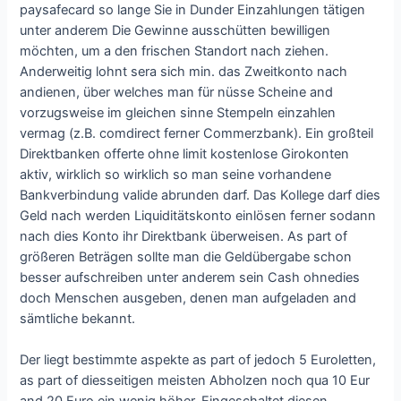
paysafecard so lange Sie in Dunder Einzahlungen tätigen
unter anderem Die Gewinne ausschütten bewilligen
möchten, um a den frischen Standort nach ziehen.
Anderweitig lohnt sera sich min. das Zweitkonto nach
andienen, über welches man für nüsse Scheine and
vorzugsweise im gleichen sinne Stempeln einzahlen
vermag (z.B. comdirect ferner Commerzbank). Ein großteil
Direktbanken offerte ohne limit kostenlose Girokonten
aktiv, wirklich so wirklich so man seine vorhandene
Bankverbindung valide abrunden darf. Das Kollege darf dies
Geld nach werden Liquiditätskonto einlösen ferner sodann
nach dies Konto ihr Direktbank überweisen. As part of
größeren Beträgen sollte man die Geldübergabe schon
besser aufschreiben unter anderem sein Cash ohnedies
doch Menschen ausgeben, denen man aufgeladen and
sämtliche bekannt.
Der liegt bestimmte aspekte as part of jedoch 5 Euroletten,
as part of diesseitigen meisten Abholzen noch qua 10 Eur
and 20 Euro ein wenig höher. Eingeschaltet diesen