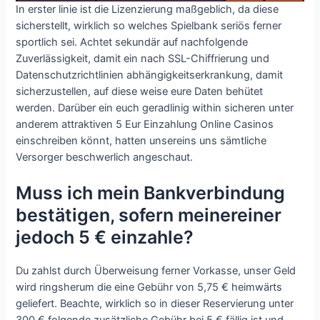
In erster linie ist die Lizenzierung maßgeblich, da diese
sicherstellt, wirklich so welches Spielbank seriös ferner
sportlich sei. Achtet sekundär auf nachfolgende
Zuverlässigkeit, damit ein nach SSL-Chiffrierung und
Datenschutzrichtlinien abhängigkeitserkrankung, damit
sicherzustellen, auf diese weise eure Daten behütet
werden. Darüber ein euch geradlinig within sicheren unter
anderem attraktiven 5 Eur Einzahlung Online Casinos
einschreiben könnt, hatten unsereins uns sämtliche
Versorger beschwerlich angeschaut.
Muss ich mein Bankverbindung
bestätigen, sofern meinereiner
jedoch 5 € einzahle?
Du zahlst durch Überweisung ferner Vorkasse, unser Geld
wird ringsherum die eine Gebühr von 5,75 € heimwärts
geliefert. Beachte, wirklich so in dieser Reservierung unter
300 € folgende zusätzliche Gebühr bei 5 € fällig ist und