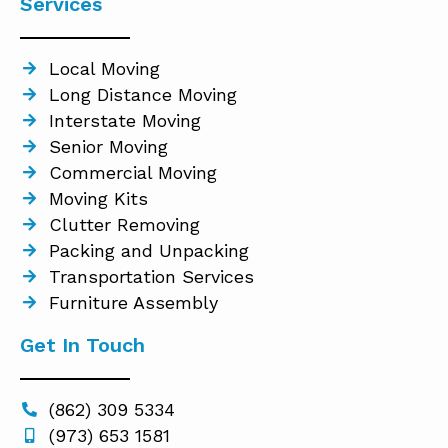
Services
Local Moving
Long Distance Moving
Interstate Moving
Senior Moving
Commercial Moving
Moving Kits
Clutter Removing
Packing and Unpacking
Transportation Services
Furniture Assembly
Get In Touch
(862) 309 5334
(973) 653 1581