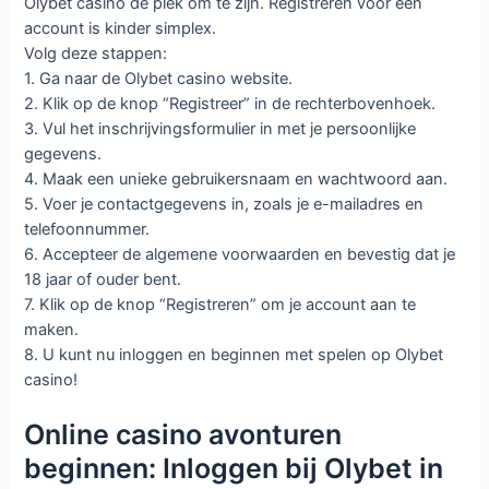
Olybet casino de plek om te zijn. Registreren voor een
account is kinder simplex.
Volg deze stappen:
1. Ga naar de Olybet casino website.
2. Klik op de knop “Registreer” in de rechterbovenhoek.
3. Vul het inschrijvingsformulier in met je persoonlijke
gegevens.
4. Maak een unieke gebruikersnaam en wachtwoord aan.
5. Voer je contactgegevens in, zoals je e-mailadres en
telefoonnummer.
6. Accepteer de algemene voorwaarden en bevestig dat je
18 jaar of ouder bent.
7. Klik op de knop “Registreren” om je account aan te
maken.
8. U kunt nu inloggen en beginnen met spelen op Olybet
casino!
Online casino avonturen
beginnen: Inloggen bij Olybet in