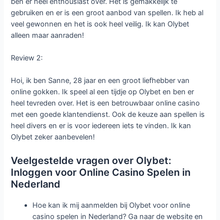
ben er heel enthousiast over. Het is gemakkelijk te
gebruiken en er is een groot aanbod van spellen. Ik heb al
veel gewonnen en het is ook heel veilig. Ik kan Olybet
alleen maar aanraden!
Review 2:
Hoi, ik ben Sanne, 28 jaar en een groot liefhebber van
online gokken. Ik speel al een tijdje op Olybet en ben er
heel tevreden over. Het is een betrouwbaar online casino
met een goede klantendienst. Ook de keuze aan spellen is
heel divers en er is voor iedereen iets te vinden. Ik kan
Olybet zeker aanbevelen!
Veelgestelde vragen over Olybet:
Inloggen voor Online Casino Spelen in
Nederland
Hoe kan ik mij aanmelden bij Olybet voor online
casino spelen in Nederland? Ga naar de website en