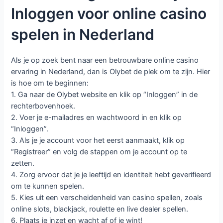
Inloggen voor online casino
spelen in Nederland
Als je op zoek bent naar een betrouwbare online casino
ervaring in Nederland, dan is Olybet de plek om te zijn. Hier
is hoe om te beginnen:
1. Ga naar de Olybet website en klik op “Inloggen” in de
rechterbovenhoek.
2. Voer je e-mailadres en wachtwoord in en klik op
“Inloggen”.
3. Als je je account voor het eerst aanmaakt, klik op
“Registreer” en volg de stappen om je account op te
zetten.
4. Zorg ervoor dat je je leeftijd en identiteit hebt geverifieerd
om te kunnen spelen.
5. Kies uit een verscheidenheid van casino spellen, zoals
online slots, blackjack, roulette en live dealer spellen.
6. Plaats je inzet en wacht af of je wint!