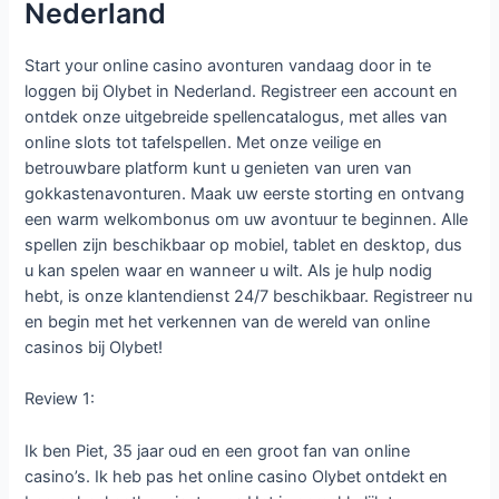
Nederland
Start your online casino avonturen vandaag door in te
loggen bij Olybet in Nederland. Registreer een account en
ontdek onze uitgebreide spellencatalogus, met alles van
online slots tot tafelspellen. Met onze veilige en
betrouwbare platform kunt u genieten van uren van
gokkastenavonturen. Maak uw eerste storting en ontvang
een warm welkombonus om uw avontuur te beginnen. Alle
spellen zijn beschikbaar op mobiel, tablet en desktop, dus
u kan spelen waar en wanneer u wilt. Als je hulp nodig
hebt, is onze klantendienst 24/7 beschikbaar. Registreer nu
en begin met het verkennen van de wereld van online
casinos bij Olybet!
Review 1:
Ik ben Piet, 35 jaar oud en een groot fan van online
casino’s. Ik heb pas het online casino Olybet ontdekt en