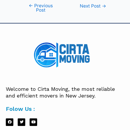
←
Previous
Next Post
→
Post
Welcome to Cirta Moving, the most reliable
and efficient movers in New Jersey.
Folow Us :