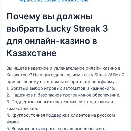
Почему вы должны
выбрать Lucky Streak 3
для онлайн-казино в
Казахстане
Вы ищете надежное и увлекательное онлайн-казино в
Казахстане? Не ищите дальше, чем Lucky Streak 3! Вот 7
причин, почему вы должны выбрать эту платформу:
1. Богатый выбор игровых автоматов и казино-игр.
2. Надежное и безопасное программное обеспечение.
3. Поддержка многих платежных систем, включая
казахстанские.
4. Круглосуточная поддержка клиентов на русском
языке.
5. Возможность играть на реальные деньги и на