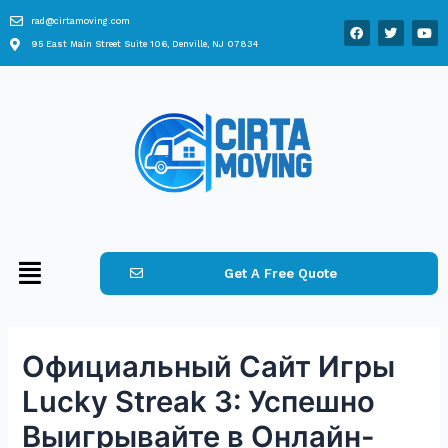
rad@cirtamoving.com
95 East Main Street Suite 106, Denville, NJ 07834
Get A Free Quote
Официальный Сайт Игры
Lucky Streak 3: Успешно
Выигрывайте в Онлайн-