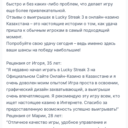
быстро и без каких-либо проблем, что делает игру
еще более привлекательной.
Отзывы о выигрышах в Lucky Streak 3 в онлайн-казино
Казахстана – это настоящие истории о том, как удача
пришла к обычным игрокам в самый подходящий
момент.
Попробуйте свою удачу сегодня – ведь именно здесь
ваши шансы на победу наибольшие!
Рецензия от Игоря, 35 лет:
“Я недавно начал играть в Lucky Streak 3 на
Официальном Сайте Онлайн-Казино в Казахстане и я
очень доволен моим опытом! Игра проста в освоении,
графический дизайн захватывающий, а выигрыши
очень впечатляющие. Я рекомендую эту игру всем, кто
ищет настоящее казино в Интернете. Спасибо за
предоставленную возможность успешно выигрывать!”
Рецензия от Марии, 28 лет:
“Отличное качество игры, удобное управление и