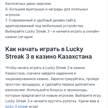
бесплатных демо-версиях.
6. Большие выигрыши и награды для лояльных
игроков.
7. Современный и удобный дизайн сайта,
адаптированный под мобильные устройства.
Выбирайте Lucky Streak 3 – и начните играть в онлайн-
казино сегодня!
Как начать играть в Lucky
Streak 3 в казино Казахстана
Чтобы начать играть в Lucky Streak 3 в казино
Казахстана, сначала найдите надежное и
лицензированное казино. Зарегистрируйтесь, пройдя
простою процедуру, и сделайте первое депозитное
взносесние. Используйте бонусы и промокоды,
которые предлагаются новым игрокам. Выберите игру
Lucky Streak 3 и начните крутить рулетку. Удачи вам в
lucky 3 streak
игре!