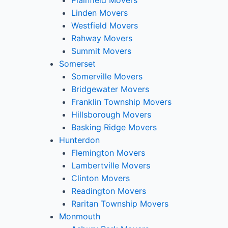
Plainfield Movers
Linden Movers
Westfield Movers
Rahway Movers
Summit Movers
Somerset
Somerville Movers
Bridgewater Movers
Franklin Township Movers
Hillsborough Movers
Basking Ridge Movers
Hunterdon
Flemington Movers
Lambertville Movers
Clinton Movers
Readington Movers
Raritan Township Movers
Monmouth