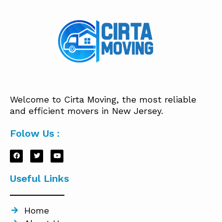
Welcome to Cirta Moving, the most reliable
and efficient movers in New Jersey.
Folow Us :
Useful Links
Home