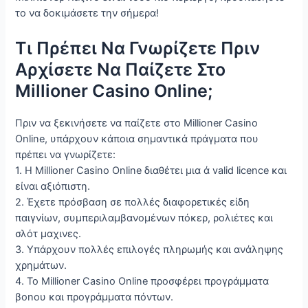
το να δοκιμάσετε την σήμερα!
Τι Πρέπει Να Γνωρίζετε Πριν
Αρχίσετε Να Παίζετε Στο
Millioner Casino Online;
Πριν να ξεκινήσετε να παίζετε στο Millioner Casino
Online, υπάρχουν κάποια σημαντικά πράγματα που
πρέπει να γνωρίζετε:
1. Η Millioner Casino Online διαθέτει μια ά valid licence και
είναι αξιόπιστη.
2. Έχετε πρόσβαση σε πολλές διαφορετικές είδη
παιγνίων, συμπεριλαμβανομένων πόκερ, ρολιέτες και
σλότ μαχινες.
3. Υπάρχουν πολλές επιλογές πληρωμής και ανάληψης
χρημάτων.
4. Το Millioner Casino Online προσφέρει προγράμματα
βonoυ και προγράμματα πόντων.