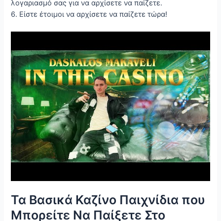
λογαριασμό σας για να αρχίσετε να παίζετε.
6. Είστε έτοιμοι να αρχίσετε να παίζετε τώρα!
Τα Βασικά Καζίνο Παιχνίδια που
Μπορείτε Να Παίξετε Στο