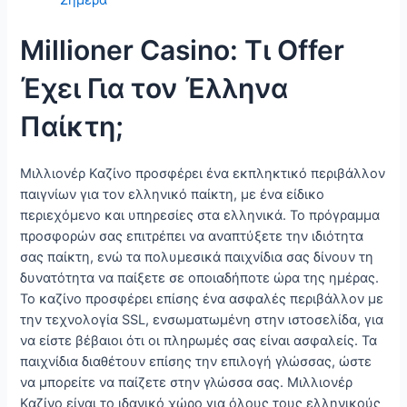
Millioner Casino: Τι Offer
Έχει Για τον Έλληνα
Παίκτη;
Μιλλιονέρ Καζίνο προσφέρει ένα εκπληκτικό περιβάλλον
παιγνίων για τον ελληνικό παίκτη, με ένα είδικο
περιεχόμενο και υπηρεσίες στα ελληνικά. Το πρόγραμμα
προσφορών σας επιτρέπει να αναπτύξετε την ιδιότητα
σας παίκτη, ενώ τα πολυμεσικά παιχνίδια σας δίνουν τη
δυνατότητα να παίξετε σε οποιαδήποτε ώρα της ημέρας.
Το καζίνο προσφέρει επίσης ένα ασφαλές περιβάλλον με
την τεχνολογία SSL, ενσωματωμένη στην ιστοσελίδα, για
να είστε βέβαιοι ότι οι πληρωμές σας είναι ασφαλείς. Τα
παιχνίδια διαθέτουν επίσης την επιλογή γλώσσας, ώστε
να μπορείτε να παίζετε στην γλώσσα σας. Μιλλιονέρ
Καζίνο είναι το ιδανικό χώρο για όλους τους ελληνικούς