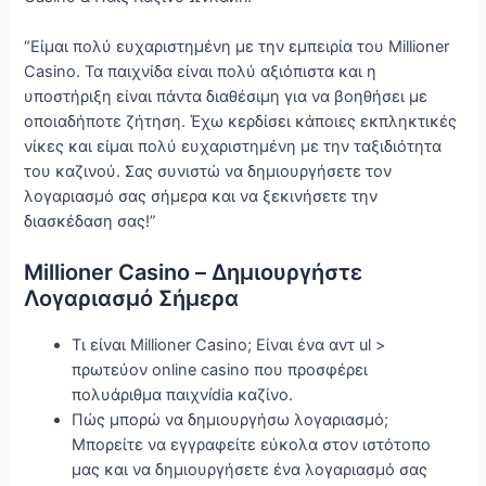
“Είμαι πολύ ευχαριστημένη με την εμπειρία του Millioner
Casino. Τα παιχνίδα είναι πολύ αξιόπιστα και η
υποστήριξη είναι πάντα διαθέσιμη για να βοηθήσει με
οποιαδήποτε ζήτηση. Έχω κερδίσει κάποιες εκπληκτικές
νίκες και είμαι πολύ ευχαριστημένη με την ταξιδιότητα
του καζινού. Σας συνιστώ να δημιουργήσετε τον
λογαριασμό σας σήμερα και να ξεκινήσετε την
διασκέδαση σας!”
Millioner Casino – Δημιουργήστε
Λογαριασμό Σήμερα
Τι είναι Millioner Casino; Είναι ένα αντ ul >
πρωτεύον online casino που προσφέρει
πολυάριθμα παιχνídia καζίνο.
Πώς μπορώ να δημιουργήσω λογαριασμό;
Μπορείτε να εγγραφείτε εύκολα στον ιστότοπο
μας και να δημιουργήσετε ένα λογαριασμό σας