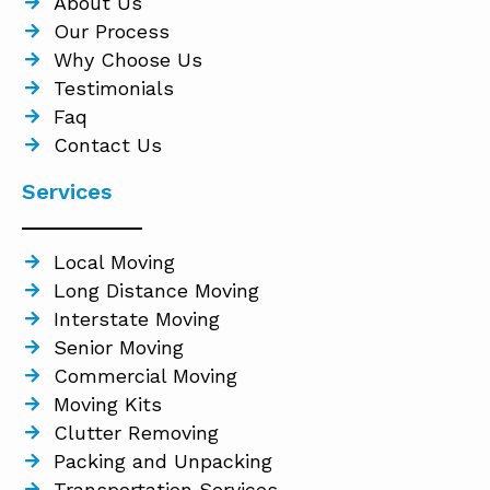
About Us
Our Process
Why Choose Us
Testimonials
Faq
Contact Us
Services
Local Moving
Long Distance Moving
Interstate Moving
Senior Moving
Commercial Moving
Moving Kits
Clutter Removing
Packing and Unpacking
Transportation Services