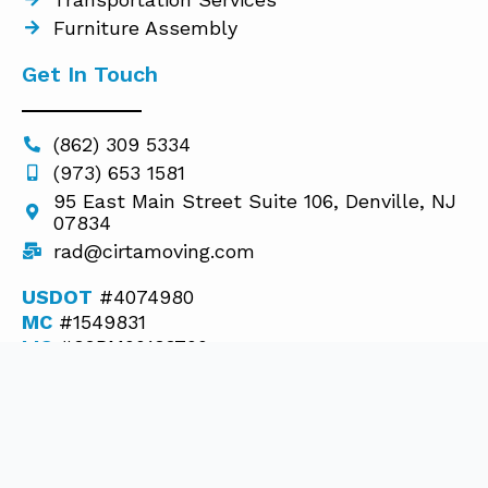
Furniture Assembly
Get In Touch
(862) 309 5334
(973) 653 1581
95 East Main Street Suite 106, Denville, NJ
07834
rad@cirtamoving.com
USDOT
#4074980
MC
#1549831
LIC
#39PM00133700
Copyright 2023. All Rights Reserved. Develop by
themoverstech.com