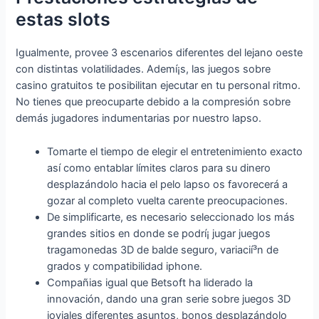
estas slots
Igualmente, provee 3 escenarios diferentes del lejano oeste
con distintas volatilidades. Ademí¡s, las juegos sobre
casino gratuitos te posibilitan ejecutar en tu personal ritmo.
No tienes que preocuparte debido a la compresión sobre
demás jugadores indumentarias por nuestro lapso.
Tomarte el tiempo de elegir el entretenimiento exacto
así­ como entablar límites claros para su dinero
desplazándolo hacia el pelo lapso os favorecerá a
gozar al completo vuelta carente preocupaciones.
De simplificarte, es necesario seleccionado los más
grandes sitios en donde se podrí¡ jugar juegos
tragamonedas 3D de balde seguro, variacií³n de
grados y compatibilidad iphone.
Compañias igual que Betsoft ha liderado la
innovación, dando una gran serie sobre juegos 3D
joviales diferentes asuntos, bonos desplazándolo