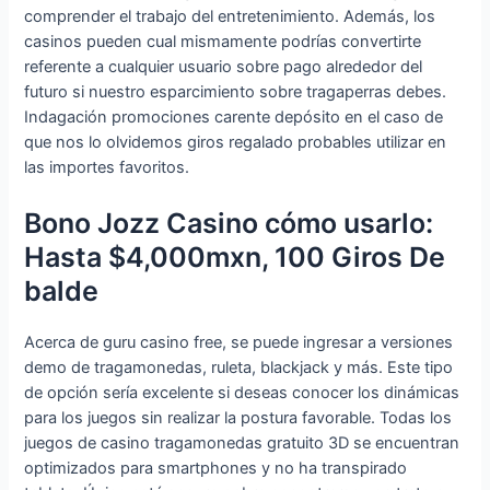
comprender el trabajo del entretenimiento. Además, los
casinos pueden cual mismamente podrías convertirte
referente a cualquier usuario sobre pago alrededor del
futuro si nuestro esparcimiento sobre tragaperras debes.
Indagación promociones carente depósito en el caso de
que nos lo olvidemos giros regalado probables utilizar en
las importes favoritos.
Bono Jozz Casino cómo usarlo:
Hasta $4,000mxn, 100 Giros De
balde
Acerca de guru casino free, se puede ingresar a versiones
demo de tragamonedas, ruleta, blackjack y más. Este tipo
de opción serí­a excelente si deseas conocer los dinámicas
para los juegos sin realizar la postura favorable. Todas los
juegos de casino tragamonedas gratuito 3D se encuentran
optimizados para smartphones y no ha transpirado