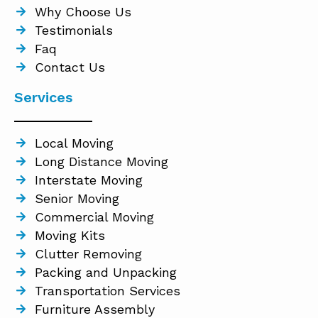
Why Choose Us
Testimonials
Faq
Contact Us
Services
Local Moving
Long Distance Moving
Interstate Moving
Senior Moving
Commercial Moving
Moving Kits
Clutter Removing
Packing and Unpacking
Transportation Services
Furniture Assembly