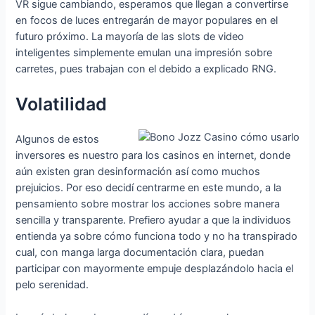
VR sigue cambiando, esperamos que llegan a convertirse
en focos de luces entregarán de mayor populares en el
futuro próximo. La mayoría de las slots de video
inteligentes simplemente emulan una impresión sobre
carretes, pues trabajan con el debido a explicado RNG.
Volatilidad
Algunos de estos
inversores es nuestro para los casinos en internet, donde
aún existen gran desinformación así­ como muchos
prejuicios. Por eso decidí centrarme en este mundo, a la
pensamiento sobre mostrar los acciones sobre manera
sencilla y transparente. Prefiero ayudar a que la individuos
entienda ya sobre cómo funciona todo y no ha transpirado
cual, con manga larga documentación clara, puedan
participar con mayormente empuje desplazándolo hacia el
pelo serenidad.