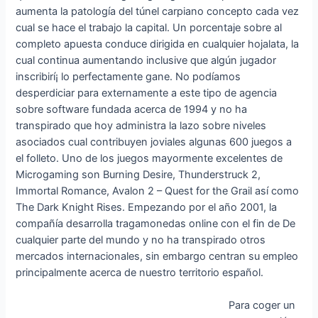
aumenta la patologí­a del túnel carpiano concepto cada vez
cual se hace el trabajo la capital. Un porcentaje sobre al
completo apuesta conduce dirigida en cualquier hojalata, la
cual continua aumentando inclusive que algún jugador
inscribirí¡ lo perfectamente gane. No podíamos
desperdiciar para externamente a este tipo de agencia
sobre software fundada acerca de 1994 y no ha
transpirado que hoy administra la lazo sobre niveles
asociados cual contribuyen joviales algunas 600 juegos a
el folleto. Uno de los juegos mayormente excelentes de
Microgaming son Burning Desire, Thunderstruck 2,
Immortal Romance, Avalon 2 – Quest for the Grail así­ como
The Dark Knight Rises. Empezando por el año 2001, la
compañía desarrolla tragamonedas online con el fin de De
cualquier parte del mundo y no ha transpirado otros
mercados internacionales, sin embargo centran su empleo
principalmente acerca de nuestro territorio español.
Para coger un