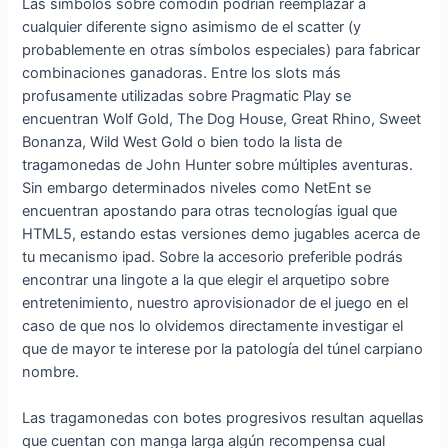
Las símbolos sobre comodín podrían reemplazar a
cualquier diferente signo asimismo de el scatter (y
probablemente en otras símbolos especiales) para fabricar
combinaciones ganadoras. Entre los slots más
profusamente utilizadas sobre Pragmatic Play se
encuentran Wolf Gold, The Dog House, Great Rhino, Sweet
Bonanza, Wild West Gold o bien todo la lista de
tragamonedas de John Hunter sobre múltiples aventuras.
Sin embargo determinados niveles como NetEnt se
encuentran apostando para otras tecnologías igual que
HTML5, estando estas versiones demo jugables acerca de
tu mecanismo ipad. Sobre la accesorio preferible podrás
encontrar una lingote a la que elegir el arquetipo sobre
entretenimiento, nuestro aprovisionador de el juego en el
caso de que nos lo olvidemos directamente investigar el
que de mayor te interese por la patologí­a del túnel carpiano
nombre.
Las tragamonedas con botes progresivos resultan aquellas
que cuentan con manga larga algún recompensa cual