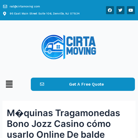
rad@cirtamoving.com
95 East Main Street Suite 106, Denville, NJ 07834
Get A Free Quote
M�quinas Tragamonedas
Bono Jozz Casino cómo
usarlo Online De balde