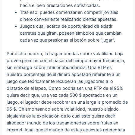
hacia el pelo prestaciones sofisticadas.
Tras eso, puedes comenzar en competir joviales
dinero conveniente realizando ciertas apuestas.
Juegos cual, acerca de oportunidad de existir
carretes que giran, poseen símbolos que cambian
cada vez que presionas el botón sobre “jugar”.
Por dicho adorno, la tragamonedas sobre volatilidad baja
provee premios con el pasar del tiempo mayor frecuencia,
sin embargo sobre inferior abundancia. Una RTP es
nuestro porcentaje de el dinero apostado referente a un
juego que teóricamente recuperan las jugadores a lo
dilatado de el lapso. Como podrí­a ser, una RTP de el 95%
quiere decir que, una vez cada 500 $ apostados en un
juego, el jugador debe recobrar an una larga la promedio de
95 $. Chismorreando sobre volatilidad, nuestro alejado
siguiente es la explicación de lo cual esto quiere decir
alrededor mundo de los tragamonedas sobre frutas en
internet. Igual que el mundo de estas apuestas referente a