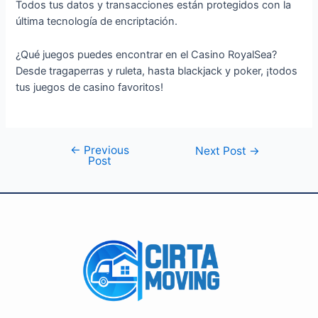
Todos tus datos y transacciones están protegidos con la
última tecnología de encriptación.
¿Qué juegos puedes encontrar en el Casino RoyalSea?
Desde tragaperras y ruleta, hasta blackjack y poker, ¡todos
tus juegos de casino favoritos!
←
Previous
Next Post
→
Post