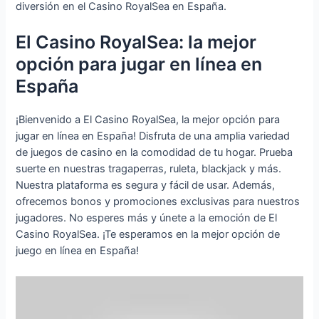
diversión en el Casino RoyalSea en España.
El Casino RoyalSea: la mejor
opción para jugar en línea en
España
¡Bienvenido a El Casino RoyalSea, la mejor opción para
jugar en línea en España! Disfruta de una amplia variedad
de juegos de casino en la comodidad de tu hogar. Prueba
suerte en nuestras tragaperras, ruleta, blackjack y más.
Nuestra plataforma es segura y fácil de usar. Además,
ofrecemos bonos y promociones exclusivas para nuestros
jugadores. No esperes más y únete a la emoción de El
Casino RoyalSea. ¡Te esperamos en la mejor opción de
juego en línea en España!