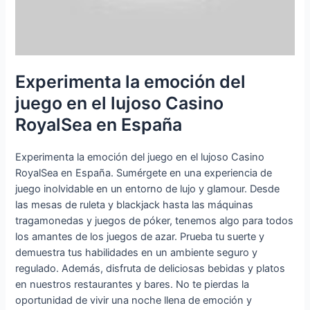
Experimenta la emoción del
juego en el lujoso Casino
RoyalSea en España
Experimenta la emoción del juego en el lujoso Casino
RoyalSea en España. Sumérgete en una experiencia de
juego inolvidable en un entorno de lujo y glamour. Desde
las mesas de ruleta y blackjack hasta las máquinas
tragamonedas y juegos de póker, tenemos algo para todos
los amantes de los juegos de azar. Prueba tu suerte y
demuestra tus habilidades en un ambiente seguro y
regulado. Además, disfruta de deliciosas bebidas y platos
en nuestros restaurantes y bares. No te pierdas la
oportunidad de vivir una noche llena de emoción y