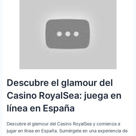
Descubre el glamour del
Casino RoyalSea: juega en
línea en España
Descubre el glamour del Casino RoyalSea y comienza a
jugar en línea en España. Sumérgete en una experiencia de