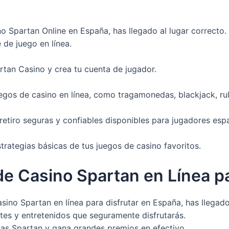
no Spartan Online en España, has llegado al lugar correcto.
 de juego en línea.
rtan Casino y crea tu cuenta de jugador.
egos de casino en línea, como tragamonedas, blackjack, ru
etiro seguras y confiables disponibles para jugadores esp
strategias básicas de tus juegos de casino favoritos.
e Casino Spartan en Línea p
ino Spartan en línea para disfrutar en España, has llegado 
es y entretenidos que seguramente disfrutarás.
as Spartan y gana grandes premios en efectivo.