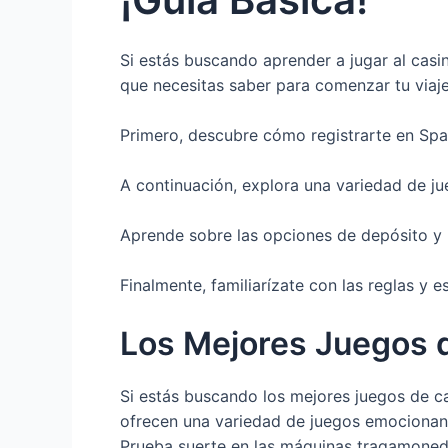
Si estás buscando aprender a jugar al casi
que necesitas saber para comenzar tu viaje
Primero, descubre cómo registrarte en Spa
A continuación, explora una variedad de ju
Aprende sobre las opciones de depósito y r
Finalmente, familiarízate con las reglas y e
Los Mejores Juegos d
Si estás buscando los mejores juegos de cas
ofrecen una variedad de juegos emocionant
Prueba suerte en las máquinas tragamoned