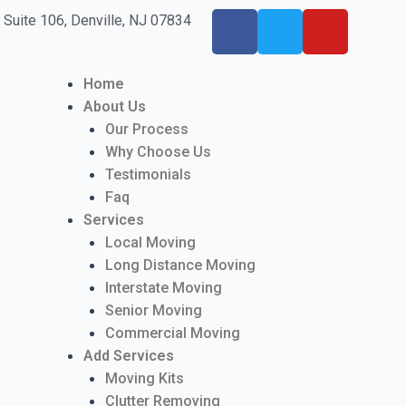
 Suite 106, Denville, NJ 07834
Home
About Us
Our Process
Why Choose Us
Testimonials
Faq
Services
Local Moving
Long Distance Moving
Interstate Moving
Senior Moving
Commercial Moving
Add Services
Moving Kits
Clutter Removing