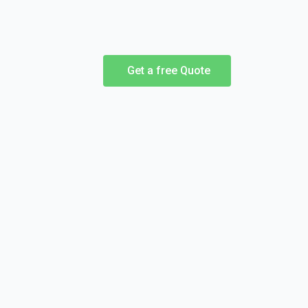
Get a free Quote