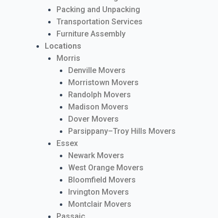
Packing and Unpacking
Transportation Services
Furniture Assembly
Locations
Morris
Denville Movers
Morristown Movers
Randolph Movers
Madison Movers
Dover Movers
Parsippany–Troy Hills Movers
Essex
Newark Movers
West Orange Movers
Bloomfield Movers
Irvington Movers
Montclair Movers
Passaic