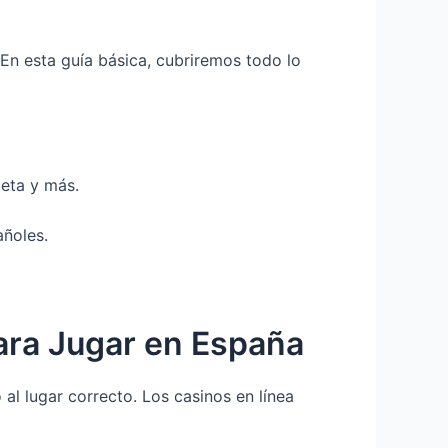
 En esta guía básica, cubriremos todo lo
leta y más.
añoles.
ara Jugar en España
al lugar correcto. Los casinos en línea