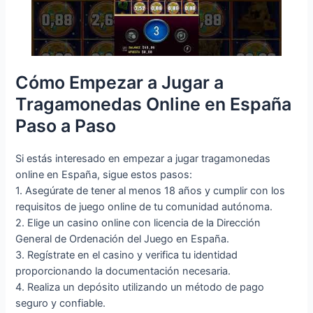
Cómo Empezar a Jugar a
Tragamonedas Online en España
Paso a Paso
Si estás interesado en empezar a jugar tragamonedas
online en España, sigue estos pasos:
1. Asegúrate de tener al menos 18 años y cumplir con los
requisitos de juego online de tu comunidad autónoma.
2. Elige un casino online con licencia de la Dirección
General de Ordenación del Juego en España.
3. Regístrate en el casino y verifica tu identidad
proporcionando la documentación necesaria.
4. Realiza un depósito utilizando un método de pago
seguro y confiable.