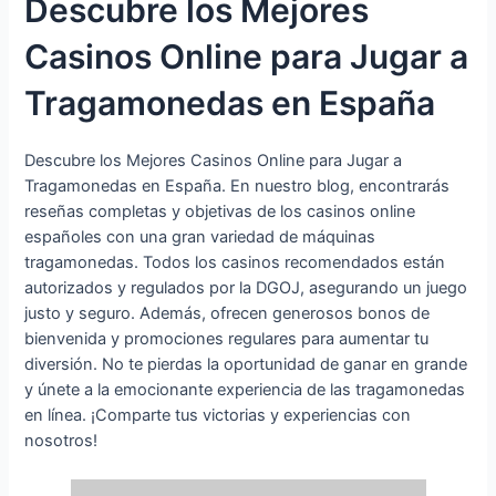
Descubre los Mejores
Casinos Online para Jugar a
Tragamonedas en España
Descubre los Mejores Casinos Online para Jugar a
Tragamonedas en España. En nuestro blog, encontrarás
reseñas completas y objetivas de los casinos online
españoles con una gran variedad de máquinas
tragamonedas. Todos los casinos recomendados están
autorizados y regulados por la DGOJ, asegurando un juego
justo y seguro. Además, ofrecen generosos bonos de
bienvenida y promociones regulares para aumentar tu
diversión. No te pierdas la oportunidad de ganar en grande
y únete a la emocionante experiencia de las tragamonedas
en línea. ¡Comparte tus victorias y experiencias con
nosotros!