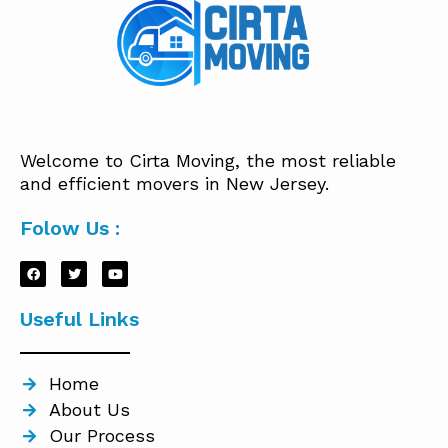
Welcome to Cirta Moving, the most reliable
and efficient movers in New Jersey.
Folow Us :
Useful Links
Home
About Us
Our Process