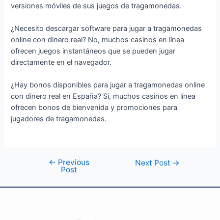
versiones móviles de sus juegos de tragamonedas.
¿Necesito descargar software para jugar a tragamonedas
online con dinero real? No, muchos casinos en línea
ofrecen juegos instantáneos que se pueden jugar
directamente en el navegador.
¿Hay bonos disponibles para jugar a tragamonedas online
con dinero real en España? Sí, muchos casinos en línea
ofrecen bonos de bienvenida y promociones para
jugadores de tragamonedas.
←
Previous
Next Post
→
Post