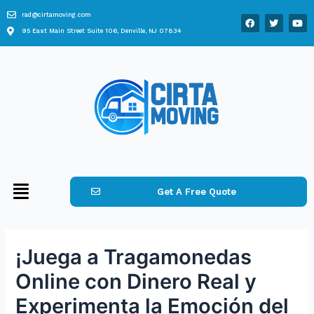
rad@cirtamoving.com
95 East Main Street Suite 106, Denville, NJ 07834
Get A Free Quote
¡Juega a Tragamonedas
Online con Dinero Real y
Experimenta la Emoción del