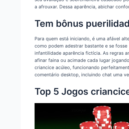
a afrouxar. Dessa aparência, abichar conf
Tem bônus puerilida
Para quem está iniciando, é uma afável al
como podem adestrar bastante e se fosse 
infantilidade aparência fictícia. As regra
afinar faina ou acimade cada lugar jogand
criancice acúleo, funcionando perfeitamen
comentário desktop, incluindo chat uma ve
Top 5 Jogos criancice