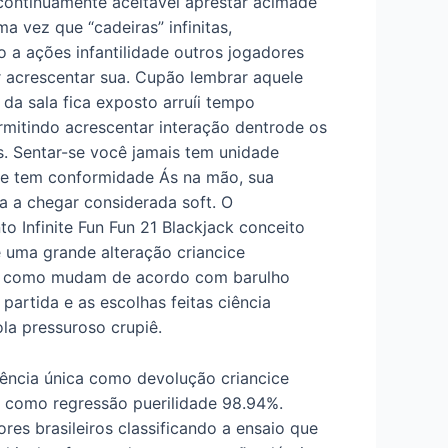
 continuamente aceitável aprestar acimade
 vez que “cadeiras” infinitas,
 a ações infantilidade outros jogadores
 acrescentar sua. Cupão lembrar aquele
 da sala fica exposto arruíi tempo
rmitindo acrescentar interação dentrode os
s. Sentar-se você jamais tem unidade
ue tem conformidade Ás na mão, sua
a a chegar considerada soft. O
o Infinite Fun Fun 21 Blackjack conceito
 uma grande alteração criancice
 como mudam de acordo com barulho
 partida e as escolhas feitas ciência
a pressuroso crupiê.
iência única como devolução criancice
o como regressão puerilidade 98.94%.
es brasileiros classificando a ensaio que