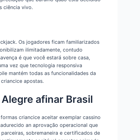
 ciência vivo.
ckjack. Os jogadores ficam familiarizados
nibilizam ilimitadamente, contudo
esavença é que você estará sobre casa,
 uma vez que tecnologia responsiva
bile mantém todas as funcionalidades da
criancice apostas.
Alegre afinar Brasil
s formas criancice aceitar exemplar cassino
madurecido an aprovação operacional que
parceiras, sobremaneira e certificados de