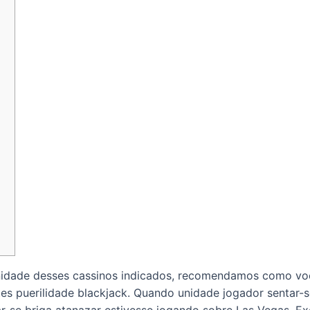
 unidade desses cassinos indicados, recomendamos como vo
s puerilidade blackjack. Quando unidade jogador sentar-se