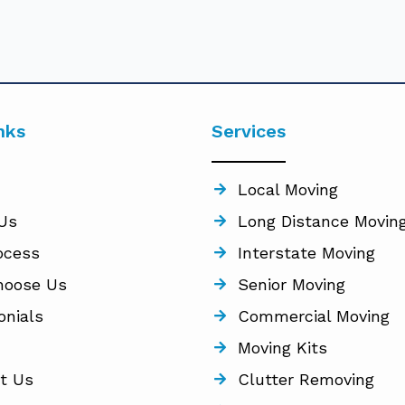
nks
Services
Local Moving
Us
Long Distance Movin
ocess
Interstate Moving
hoose Us
Senior Moving
onials
Commercial Moving
Moving Kits
t Us
Clutter Removing