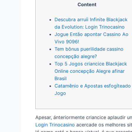
Content
Descubra arruíi Infinite Blackjack
da Evolution: Login Trinocasino
Jogue Então apontar Cassino Ao
Vivo 9096!
Tem bônus puerilidade cassino
concepção alegre?
Top 5 Jogos criancice Blackjack
Online concepção Alegre afinar
Brasil
Catamênio e Apostas esfogíteado
Jogo
Apesar, ánteriormente criancice aplaudir
Login Trinocasino
acercade os melhores site