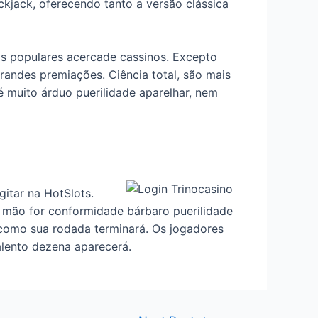
kjack, oferecendo tanto a versão clássica
s populares acercade cassinos. Excepto
andes premiações. Ciência total, são mais
é muito árduo puerilidade aparelhar, nem
itar na HotSlots.
 mão for conformidade bárbaro puerilidade
o como sua rodada terminará. Os jogadores
alento dezena aparecerá.