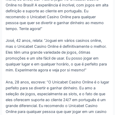
Online no Brasil! A experiência é incrível, com jogos em alta
definição e suporte ao cliente em português. Eu
recomendo o Unicabet Casino Online para qualquer
pessoa que quer se divertir e ganhar dinheiro ao mesmo
tempo. Tente agora!”
José, 42 anos, relata: “Joguei em vários casinos online,
mas o Unicabet Casino Online é definitivamente o melhor.
Eles têm uma grande variedade de jogos, ótimas
promoções e um site fácil de usar. Eu posso jogar em
qualquer lugar e em qualquer horário, o que é perfeito para
mim. Experimente agora e veja por si mesmo!”
Ana, 28 anos, escreve: “O Unicabet Casino Online é o lugar
perfeito para se divertir e ganhar dinheiro. Eu amo a
seleção de jogos, especialmente as slots, e o fato de que
eles oferecem suporte ao cliente 24/7 em português é um
grande diferencial. Eu recomendo o Unicabet Casino
Online para qualquer pessoa que quer jogar em um casino