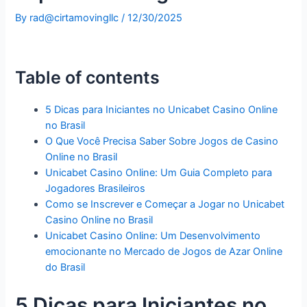
By
rad@cirtamovingllc
/
12/30/2025
Table of contents
5 Dicas para Iniciantes no Unicabet Casino Online
no Brasil
O Que Você Precisa Saber Sobre Jogos de Casino
Online no Brasil
Unicabet Casino Online: Um Guia Completo para
Jogadores Brasileiros
Como se Inscrever e Começar a Jogar no Unicabet
Casino Online no Brasil
Unicabet Casino Online: Um Desenvolvimento
emocionante no Mercado de Jogos de Azar Online
do Brasil
5 Dicas para Iniciantes no