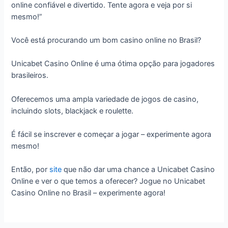
online confiável e divertido. Tente agora e veja por si
mesmo!”
Você está procurando um bom casino online no Brasil?
Unicabet Casino Online é uma ótima opção para jogadores
brasileiros.
Oferecemos uma ampla variedade de jogos de casino,
incluindo slots, blackjack e roulette.
É fácil se inscrever e começar a jogar – experimente agora
mesmo!
Então, por
site
que não dar uma chance a Unicabet Casino
Online e ver o que temos a oferecer? Jogue no Unicabet
Casino Online no Brasil – experimente agora!