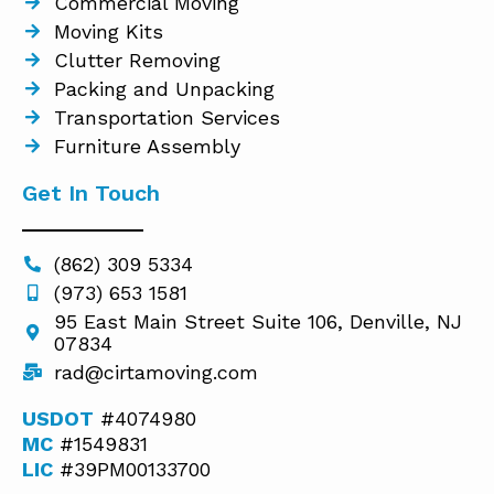
Commercial Moving
Moving Kits
Clutter Removing
Packing and Unpacking
Transportation Services
Furniture Assembly
Get In Touch
(862) 309 5334
(973) 653 1581
95 East Main Street Suite 106, Denville, NJ
07834
rad@cirtamoving.com
USDOT
#4074980
MC
#1549831
LIC
#39PM00133700