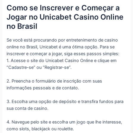
Como se Inscrever e Começar a
Jogar no Unicabet Casino Online
no Brasil
Se você está procurando por entretenimento de casino
online no Brasil, Unicabet é uma ótima opção. Para se
inscrever e começar a jogar, siga esses passos simples:
1. Acesse o site do Unicabet Casino Online e clique em
“Cadastre-se” ou “Registrar-se”.
2. Preencha o formulário de inscrição com suas
informações pessoais e de contato.
3. Escolha uma opção de depósito e transfira fundos para
sua conta de casino.
4. Navegue pelo site e escolha um jogo que lhe interesse,
como slots, blackjack ou roulette.