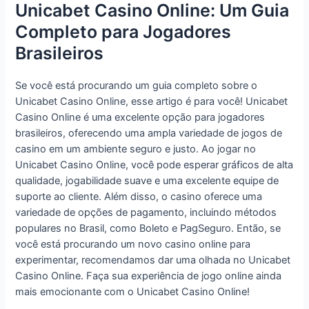
Unicabet Casino Online: Um Guia
Completo para Jogadores
Brasileiros
Se você está procurando um guia completo sobre o
Unicabet Casino Online, esse artigo é para você! Unicabet
Casino Online é uma excelente opção para jogadores
brasileiros, oferecendo uma ampla variedade de jogos de
casino em um ambiente seguro e justo. Ao jogar no
Unicabet Casino Online, você pode esperar gráficos de alta
qualidade, jogabilidade suave e uma excelente equipe de
suporte ao cliente. Além disso, o casino oferece uma
variedade de opções de pagamento, incluindo métodos
populares no Brasil, como Boleto e PagSeguro. Então, se
você está procurando um novo casino online para
experimentar, recomendamos dar uma olhada no Unicabet
Casino Online. Faça sua experiência de jogo online ainda
mais emocionante com o Unicabet Casino Online!