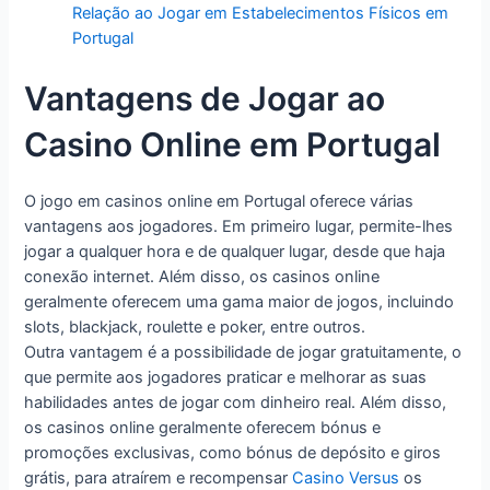
Relação ao Jogar em Estabelecimentos Físicos em
Portugal
Vantagens de Jogar ao
Casino Online em Portugal
O jogo em casinos online em Portugal oferece várias
vantagens aos jogadores. Em primeiro lugar, permite-lhes
jogar a qualquer hora e de qualquer lugar, desde que haja
conexão internet. Além disso, os casinos online
geralmente oferecem uma gama maior de jogos, incluindo
slots, blackjack, roulette e poker, entre outros.
Outra vantagem é a possibilidade de jogar gratuitamente, o
que permite aos jogadores praticar e melhorar as suas
habilidades antes de jogar com dinheiro real. Além disso,
os casinos online geralmente oferecem bónus e
promoções exclusivas, como bónus de depósito e giros
grátis, para atraírem e recompensar
Casino Versus
os