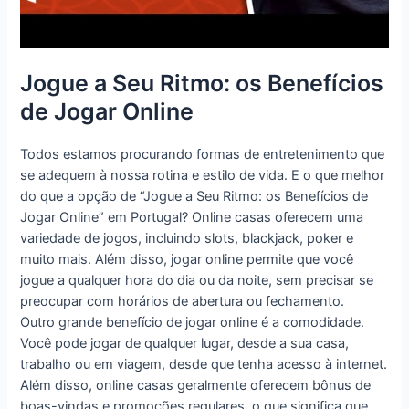
Jogue a Seu Ritmo: os Benefícios
de Jogar Online
Todos estamos procurando formas de entretenimento que
se adequem à nossa rotina e estilo de vida. E o que melhor
do que a opção de “Jogue a Seu Ritmo: os Benefícios de
Jogar Online” em Portugal? Online casas oferecem uma
variedade de jogos, incluindo slots, blackjack, poker e
muito mais. Além disso, jogar online permite que você
jogue a qualquer hora do dia ou da noite, sem precisar se
preocupar com horários de abertura ou fechamento.
Outro grande benefício de jogar online é a comodidade.
Você pode jogar de qualquer lugar, desde a sua casa,
trabalho ou em viagem, desde que tenha acesso à internet.
Além disso, online casas geralmente oferecem bônus de
boas-vindas e promoções regulares, o que significa que