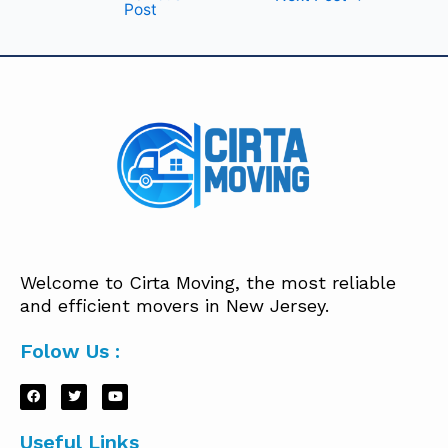
Post
Welcome to Cirta Moving, the most reliable
and efficient movers in New Jersey.
Folow Us :
Useful Links