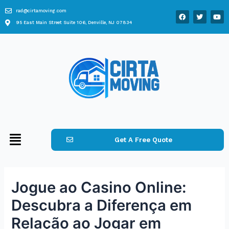
rad@cirtamoving.com
95 East Main Street Suite 106, Denville, NJ 07834
Get A Free Quote
Jogue ao Casino Online:
Descubra a Diferença em
Relação ao Jogar em