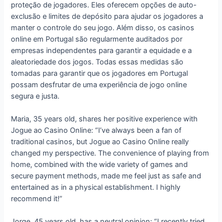
proteção de jogadores. Eles oferecem opções de auto-
exclusão e limites de depósito para ajudar os jogadores a
manter o controle do seu jogo. Além disso, os casinos
online em Portugal são regularmente auditados por
empresas independentes para garantir a equidade e a
aleatoriedade dos jogos. Todas essas medidas são
tomadas para garantir que os jogadores em Portugal
possam desfrutar de uma experiência de jogo online
segura e justa.
Maria, 35 years old, shares her positive experience with
Jogue ao Casino Online: “I’ve always been a fan of
traditional casinos, but Jogue ao Casino Online really
changed my perspective. The convenience of playing from
home, combined with the wide variety of games and
secure payment methods, made me feel just as safe and
entertained as in a physical establishment. I highly
recommend it!”
Jorge, 45 years old, has a neutral opinion: “I recently tried