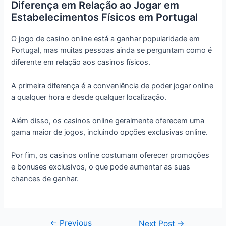
Diferença em Relação ao Jogar em
Estabelecimentos Físicos em Portugal
O jogo de casino online está a ganhar popularidade em
Portugal, mas muitas pessoas ainda se perguntam como é
diferente em relação aos casinos físicos.
A primeira diferença é a conveniência de poder jogar online
a qualquer hora e desde qualquer localização.
Além disso, os casinos online geralmente oferecem uma
gama maior de jogos, incluindo opções exclusivas online.
Por fim, os casinos online costumam oferecer promoções
e bonuses exclusivos, o que pode aumentar as suas
chances de ganhar.
←
Previous
Next Post
→