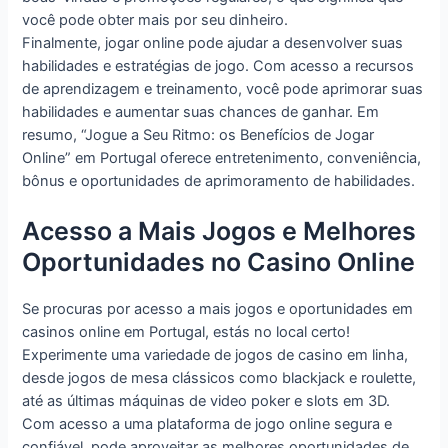
você pode obter mais por seu dinheiro.
Finalmente, jogar online pode ajudar a desenvolver suas
habilidades e estratégias de jogo. Com acesso a recursos
de aprendizagem e treinamento, você pode aprimorar suas
habilidades e aumentar suas chances de ganhar. Em
resumo, “Jogue a Seu Ritmo: os Benefícios de Jogar
Online” em Portugal oferece entretenimento, conveniência,
bônus e oportunidades de aprimoramento de habilidades.
Acesso a Mais Jogos e Melhores
Oportunidades no Casino Online
Se procuras por acesso a mais jogos e oportunidades em
casinos online em Portugal, estás no local certo!
Experimente uma variedade de jogos de casino em linha,
desde jogos de mesa clássicos como blackjack e roulette,
até as últimas máquinas de video poker e slots em 3D.
Com acesso a uma plataforma de jogo online segura e
confiável, pode aproveitar as melhores oportunidades de