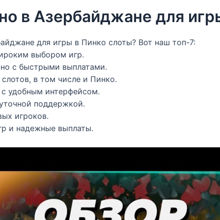
но в Азербайджане для игр
айджане для игры в Пинко слоты? Вот наш топ-7:
 широким выбором игр.
ино с быстрыми выплатами.
 слотов, в том числе и Пинко.
о с удобным интерфейсом.
осуточной поддержкой.
вых игроков.
игр и надежные выплаты.