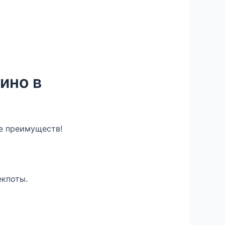
ино в
ое преимуществ!
екпоты.