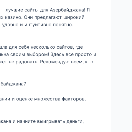
о – лучшие сайты для Азербайджана! Я
тих казино. Они предлагают широкий
 удобно и интуитивно понятно.
шла для себя несколько сайтов, где
льна своим выбором! Здесь все просто и
ожет не радовать. Рекомендую всем, кто
рбайджана?
ании и оценке множества факторов,
жана и начните выигрывать деньги,