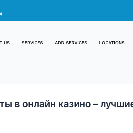
4
T US
SERVICES
ADD SERVICES
LOCATIONS
ты в онлайн казино – лучши