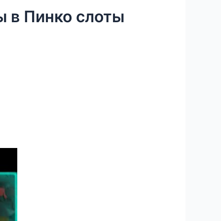
ы в Пинко слоты