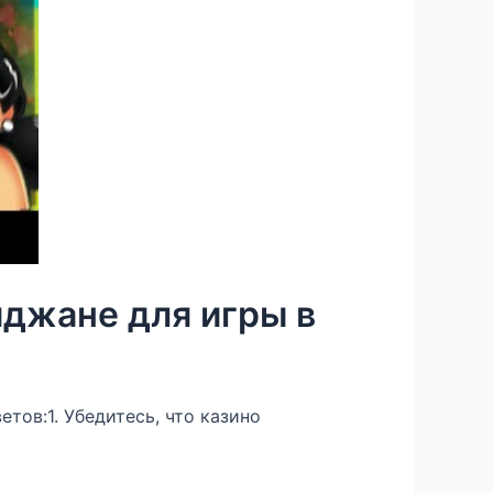
йджане для игры в
тов:1. Убедитесь, что казино