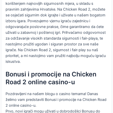
korištenjem najnovijih sigurnosnih mjera, u skladu s
pravnim zahtjevima Hrvatske. Na Chicken Road 2, možete
se osjećati sigurnim dok igrajte i uživate u našem bogatom
izboru igara. Povezujemo vjernu igraću zajednicu i
odgovarajuće poslovne prakse, čime garantiramo da ćete
uživati u zabavnoj i poštenoj igri. Prihvaćamo odgovornost
za održavanje visokih standarda sigurnosti i fair-playa, te
nastojimo pružiti ugodan i siguran prostor za sve naše
igrače. Na Chicken Road 2, sigurnost i fair-play su naš
prioritet, a mi nastojimo vam pružiti najbolju moguću igraću
iskustva.
Bonusi i promocije na Chicken
Road 2 online casino-u
Pozdravljeni na našem blogu o casino temama! Danas
želimo vam predstaviti Bonusi i promocije na Chicken Road
2 online casino-u.
Prvo, novi igrači mogu uživati u dobrodošlici Bonusu do