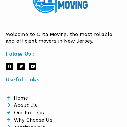
Welcome to Cirta Moving, the most reliable
and efficient movers in New Jersey.
Folow Us :
Useful Links
Home
About Us
Our Process
Why Choose Us