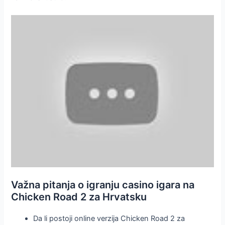
Važna pitanja o igranju casino igara na
Chicken Road 2 za Hrvatsku
Da li postoji online verzija Chicken Road 2 za