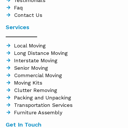
Testimonials
Faq
Contact Us
Services
Local Moving
Long Distance Moving
Interstate Moving
Senior Moving
Commercial Moving
Moving Kits
Clutter Removing
Packing and Unpacking
Transportation Services
Furniture Assembly
Get In Touch