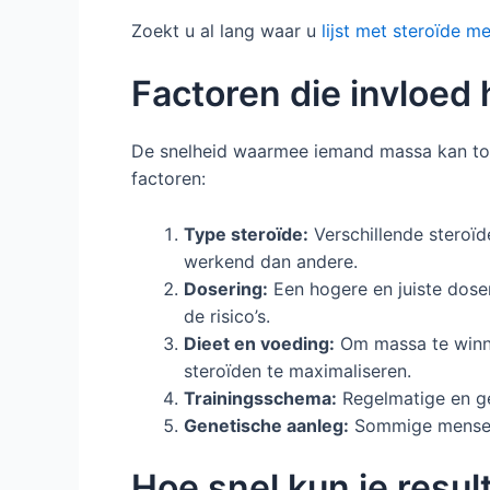
Zoekt u al lang waar u
lijst met steroïde m
Factoren die invloe
De snelheid waarmee iemand massa kan toen
factoren:
Type steroïde:
Verschillende steroïd
werkend dan andere.
Dosering:
Een hogere en juiste doser
de risico’s.
Dieet en voeding:
Om massa te winnen
steroïden te maximaliseren.
Trainingsschema:
Regelmatige en ge
Genetische aanleg:
Sommige mensen r
Hoe snel kun je resu