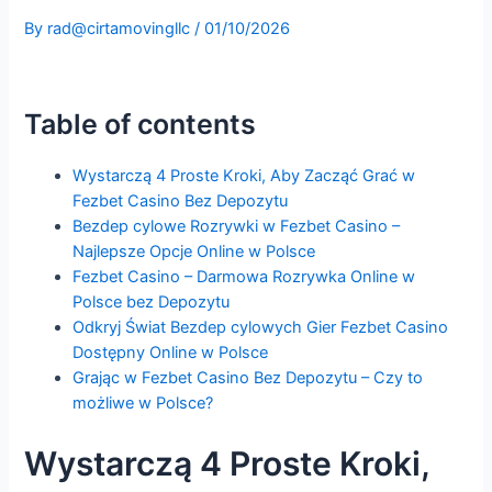
By
rad@cirtamovingllc
/
01/10/2026
Table of contents
Wystarczą 4 Proste Kroki, Aby Zacząć Grać w
Fezbet Casino Bez Depozytu
Bezdep cylowe Rozrywki w Fezbet Casino –
Najlepsze Opcje Online w Polsce
Fezbet Casino – Darmowa Rozrywka Online w
Polsce bez Depozytu
Odkryj Świat Bezdep cylowych Gier Fezbet Casino
Dostępny Online w Polsce
Grając w Fezbet Casino Bez Depozytu – Czy to
możliwe w Polsce?
Wystarczą 4 Proste Kroki,