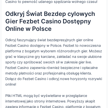
Casino to pewność udanego spędzania wolnego czasu!
Odkryj Świat Bezdep cylowych
Gier Fezbet Casino Dostępny
Online w Polsce
Odkryj faszynujący świat bezdepresyjnych gier online
Fezbet Casino dostępny w Polsce. Fezbet to nowoczesna
platforma z bogatym wyborem różnorodnych gier. Możesz
grać w klasyczne gry karciane, zakładać na swoje ulubione
sporty czy spróbować swoich sił w zakresie gier live.
Fezbet Casino zapewnia również bezpieczne i opłacalne
metody płatności oraz profesjonalną obsługę klienta.
Dołącz do Fezbet Casino i odkryj nowe horyzonty rozrywki
online!
Pliki HTML mogą być wyświetlane w przeglądarce
internetowej jako strony internetowe. Powyższy akapit
zawiera informacje o Fezbet Casino, platformie z bogatym