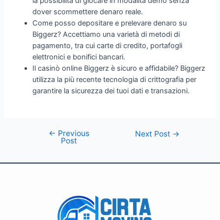
la possibilità di giocare in modalità demo senza
dover scommettere denaro reale.
Come posso depositare e prelevare denaro su
Biggerz? Accettiamo una varietà di metodi di
pagamento, tra cui carte di credito, portafogli
elettronici e bonifici bancari.
Il casinò online Biggerz è sicuro e affidabile? Biggerz
utilizza la più recente tecnologia di crittografia per
garantire la sicurezza dei tuoi dati e transazioni.
←
Previous
Next Post
→
Post