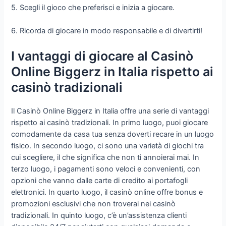
5. Scegli il gioco che preferisci e inizia a giocare.
6. Ricorda di giocare in modo responsabile e di divertirti!
I vantaggi di giocare al Casinò
Online Biggerz in Italia rispetto ai
casinò tradizionali
Il Casinò Online Biggerz in Italia offre una serie di vantaggi
rispetto ai casinò tradizionali. In primo luogo, puoi giocare
comodamente da casa tua senza doverti recare in un luogo
fisico. In secondo luogo, ci sono una varietà di giochi tra
cui scegliere, il che significa che non ti annoierai mai. In
terzo luogo, i pagamenti sono veloci e convenienti, con
opzioni che vanno dalle carte di credito ai portafogli
elettronici. In quarto luogo, il casinò online offre bonus e
promozioni esclusivi che non troverai nei casinò
tradizionali. In quinto luogo, c’è un’assistenza clienti