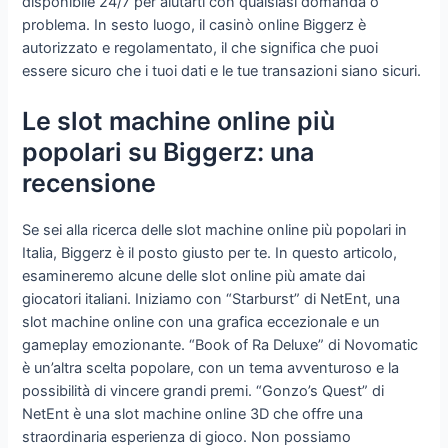
disponibile 24/7 per aiutarti con qualsiasi domanda o
problema. In sesto luogo, il casinò online Biggerz è
autorizzato e regolamentato, il che significa che puoi
essere sicuro che i tuoi dati e le tue transazioni siano sicuri.
Le slot machine online più
popolari su Biggerz: una
recensione
Se sei alla ricerca delle slot machine online più popolari in
Italia, Biggerz è il posto giusto per te. In questo articolo,
esamineremo alcune delle slot online più amate dai
giocatori italiani. Iniziamo con “Starburst” di NetEnt, una
slot machine online con una grafica eccezionale e un
gameplay emozionante. “Book of Ra Deluxe” di Novomatic
è un’altra scelta popolare, con un tema avventuroso e la
possibilità di vincere grandi premi. “Gonzo’s Quest” di
NetEnt è una slot machine online 3D che offre una
straordinaria esperienza di gioco. Non possiamo