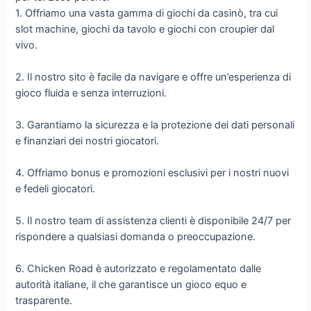
1. Offriamo una vasta gamma di giochi da casinò, tra cui
slot machine, giochi da tavolo e giochi con croupier dal
vivo.
2. Il nostro sito è facile da navigare e offre un’esperienza di
gioco fluida e senza interruzioni.
3. Garantiamo la sicurezza e la protezione dei dati personali
e finanziari dei nostri giocatori.
4. Offriamo bonus e promozioni esclusivi per i nostri nuovi
e fedeli giocatori.
5. Il nostro team di assistenza clienti è disponibile 24/7 per
rispondere a qualsiasi domanda o preoccupazione.
6. Chicken Road è autorizzato e regolamentato dalle
autorità italiane, il che garantisce un gioco equo e
trasparente.