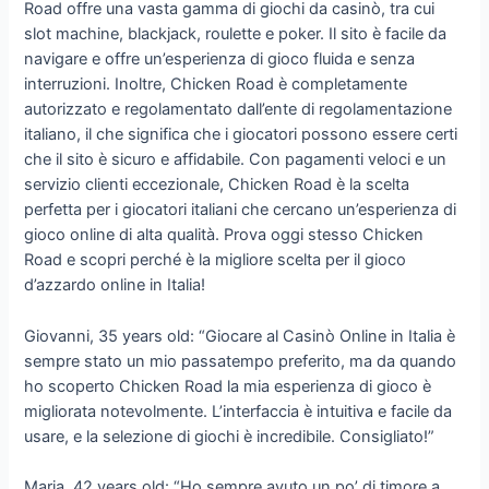
Road offre una vasta gamma di giochi da casinò, tra cui
slot machine, blackjack, roulette e poker. Il sito è facile da
navigare e offre un’esperienza di gioco fluida e senza
interruzioni. Inoltre, Chicken Road è completamente
autorizzato e regolamentato dall’ente di regolamentazione
italiano, il che significa che i giocatori possono essere certi
che il sito è sicuro e affidabile. Con pagamenti veloci e un
servizio clienti eccezionale, Chicken Road è la scelta
perfetta per i giocatori italiani che cercano un’esperienza di
gioco online di alta qualità. Prova oggi stesso Chicken
Road e scopri perché è la migliore scelta per il gioco
d’azzardo online in Italia!
Giovanni, 35 years old: “Giocare al Casinò Online in Italia è
sempre stato un mio passatempo preferito, ma da quando
ho scoperto Chicken Road la mia esperienza di gioco è
migliorata notevolmente. L’interfaccia è intuitiva e facile da
usare, e la selezione di giochi è incredibile. Consigliato!”
Maria, 42 years old: “Ho sempre avuto un po’ di timore a