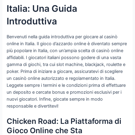
Italia: Una Guida
Introduttiva
Benvenuti nella guida introduttiva per giocare al casinò
online in Italia. Il gioco d’azzardo online è diventato sempre
più popolare in Italia, con un’ampia scelta di casinò online
affidabili. I giocatori italiani possono godere di una vasta
gamma di giochi, tra cui slot machine, blackjack, roulette e
poker. Prima di iniziare a giocare, assicuratevi di scegliere
un casinò online autorizzato e regolamentato in Italia.
Leggete sempre i termini e le condizioni prima di effettuare
un deposito e cercate bonus e promozioni esclusivi per i
nuovi giocatori. Infine, giocate sempre in modo
responsabile e divertitevi!
Chicken Road: La Piattaforma di
Gioco Online che Sta