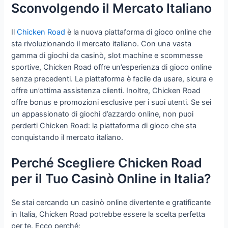
Sconvolgendo il Mercato Italiano
Il
Chicken Road
è la nuova piattaforma di gioco online che
sta rivoluzionando il mercato italiano. Con una vasta
gamma di giochi da casinò, slot machine e scommesse
sportive, Chicken Road offre un’esperienza di gioco online
senza precedenti. La piattaforma è facile da usare, sicura e
offre un’ottima assistenza clienti. Inoltre, Chicken Road
offre bonus e promozioni esclusive per i suoi utenti. Se sei
un appassionato di giochi d’azzardo online, non puoi
perderti Chicken Road: la piattaforma di gioco che sta
conquistando il mercato italiano.
Perché Scegliere Chicken Road
per il Tuo Casinò Online in Italia?
Se stai cercando un casinò online divertente e gratificante
in Italia, Chicken Road potrebbe essere la scelta perfetta
per te. Ecco perché: