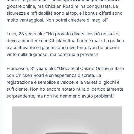
giocare online, ma Chicken Road mi ha conquistata. La
sicurezza e l’affidabilità sono al top, e i bonus offerti sono
molto vantaggiosi. Non potrei chiedere di meglio!”
Luca, 28 years old: “Ho provato diversi casinò online, e
devo ammettere che Chicken Road non è male. La grafica
è accattivante e i giochi sono divertenti. Non ho ancora
vinto nulla di grosso, ma continuo a provarci!”
Francesca, 31 years old: “Giocare al Casinò Online in Italia
con Chicken Road è un’esperienza discreta. La
registrazione è semplice e veloce, e la varietà di giochi è
sufficiente. Non ho ancora notato nulla di particolarmente
sorprendente, ma non ho nemmeno avuto problemi.”