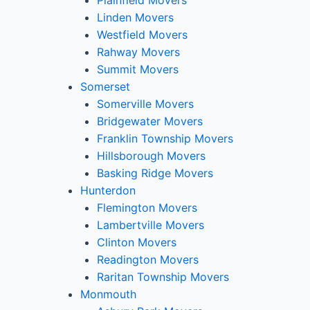
Plainfield Movers
Linden Movers
Westfield Movers
Rahway Movers
Summit Movers
Somerset
Somerville Movers
Bridgewater Movers
Franklin Township Movers
Hillsborough Movers
Basking Ridge Movers
Hunterdon
Flemington Movers
Lambertville Movers
Clinton Movers
Readington Movers
Raritan Township Movers
Monmouth