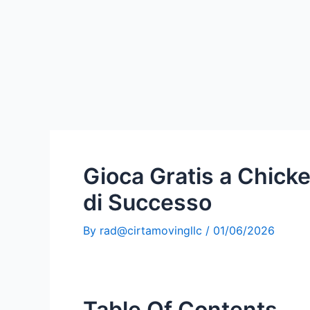
Gioca Gratis a Chicke
di Successo
By
rad@cirtamovingllc
/
01/06/2026
Table Of Contents