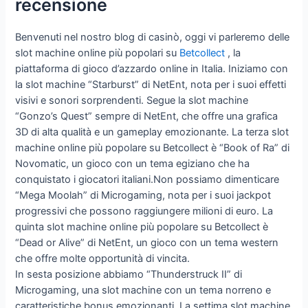
recensione
Benvenuti nel nostro blog di casinò, oggi vi parleremo delle
slot machine online più popolari su
Betcollect
, la
piattaforma di gioco d’azzardo online in Italia. Iniziamo con
la slot machine “Starburst” di NetEnt, nota per i suoi effetti
visivi e sonori sorprendenti. Segue la slot machine
“Gonzo’s Quest” sempre di NetEnt, che offre una grafica
3D di alta qualità e un gameplay emozionante. La terza slot
machine online più popolare su Betcollect è “Book of Ra” di
Novomatic, un gioco con un tema egiziano che ha
conquistato i giocatori italiani.Non possiamo dimenticare
“Mega Moolah” di Microgaming, nota per i suoi jackpot
progressivi che possono raggiungere milioni di euro. La
quinta slot machine online più popolare su Betcollect è
“Dead or Alive” di NetEnt, un gioco con un tema western
che offre molte opportunità di vincita.
In sesta posizione abbiamo “Thunderstruck II” di
Microgaming, una slot machine con un tema norreno e
caratteristiche bonus emozionanti. La settima slot machine