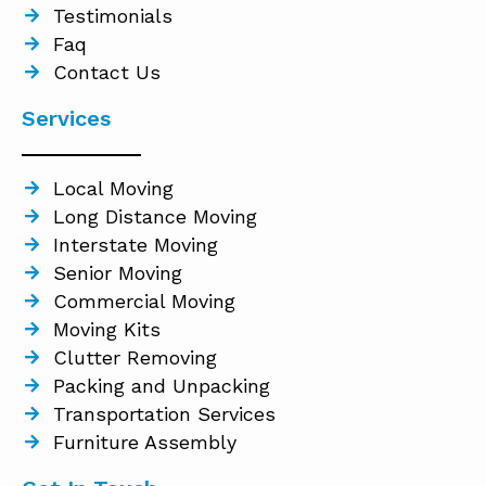
Testimonials
Faq
Contact Us
Services
Local Moving
Long Distance Moving
Interstate Moving
Senior Moving
Commercial Moving
Moving Kits
Clutter Removing
Packing and Unpacking
Transportation Services
Furniture Assembly