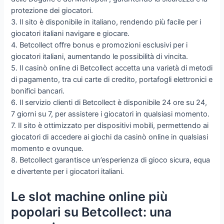
protezione dei giocatori.
3. Il sito è disponibile in italiano, rendendo più facile per i
giocatori italiani navigare e giocare.
4. Betcollect offre bonus e promozioni esclusivi per i
giocatori italiani, aumentando le possibilità di vincita.
5. Il casinò online di Betcollect accetta una varietà di metodi
di pagamento, tra cui carte di credito, portafogli elettronici e
bonifici bancari.
6. Il servizio clienti di Betcollect è disponibile 24 ore su 24,
7 giorni su 7, per assistere i giocatori in qualsiasi momento.
7. Il sito è ottimizzato per dispositivi mobili, permettendo ai
giocatori di accedere ai giochi da casinò online in qualsiasi
momento e ovunque.
8. Betcollect garantisce un’esperienza di gioco sicura, equa
e divertente per i giocatori italiani.
Le slot machine online più
popolari su Betcollect: una