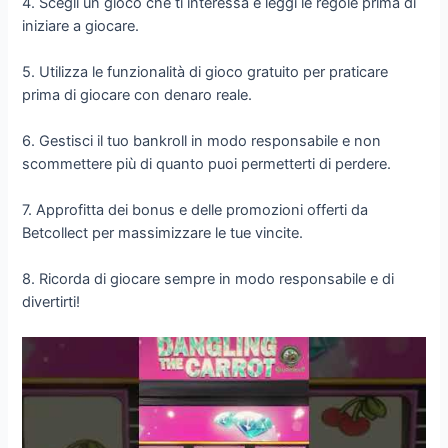
4. Scegli un gioco che ti interessa e leggi le regole prima di
iniziare a giocare.
5. Utilizza le funzionalità di gioco gratuito per praticare
prima di giocare con denaro reale.
6. Gestisci il tuo bankroll in modo responsabile e non
scommettere più di quanto puoi permetterti di perdere.
7. Approfitta dei bonus e delle promozioni offerti da
Betcollect per massimizzare le tue vincite.
8. Ricorda di giocare sempre in modo responsabile e di
divertirti!