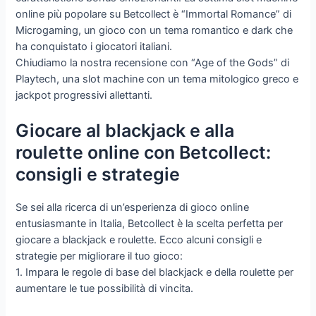
online più popolare su Betcollect è “Immortal Romance” di
Microgaming, un gioco con un tema romantico e dark che
ha conquistato i giocatori italiani.
Chiudiamo la nostra recensione con “Age of the Gods” di
Playtech, una slot machine con un tema mitologico greco e
jackpot progressivi allettanti.
Giocare al blackjack e alla
roulette online con Betcollect:
consigli e strategie
Se sei alla ricerca di un’esperienza di gioco online
entusiasmante in Italia, Betcollect è la scelta perfetta per
giocare a blackjack e roulette. Ecco alcuni consigli e
strategie per migliorare il tuo gioco:
1. Impara le regole di base del blackjack e della roulette per
aumentare le tue possibilità di vincita.