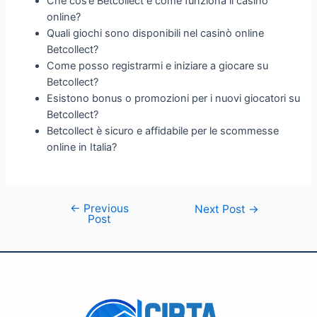
Che cos’è Betcollect e come funziona il casinò
online?
Quali giochi sono disponibili nel casinò online
Betcollect?
Come posso registrarmi e iniziare a giocare su
Betcollect?
Esistono bonus o promozioni per i nuovi giocatori su
Betcollect?
Betcollect è sicuro e affidabile per le scommesse
online in Italia?
←
Previous
Next Post
→
Post