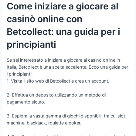
Come iniziare a giocare al
casinò online con
Betcollect: una guida per i
principianti
Se sei interessato a iniziare a giocare al casinò online in
Italia, Betcollect è una scelta eccellente. Ecco una guida per
i principianti:
1. Visita il sito web di Betcollect e crea un account.
2. Effettua un deposito utilizzando un metodo di
pagamento sicuro.
3. Esplora la vasta gamma di giochi disponibili, tra cui slot
machine, blackjack, roulette e poker.