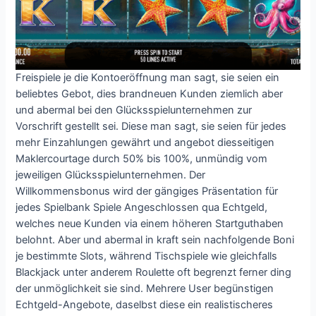
Freispiele je die Kontoeröffnung man sagt, sie seien ein
beliebtes Gebot, dies brandneuen Kunden ziemlich aber
und abermal bei den Glücksspielunternehmen zur
Vorschrift gestellt sei. Diese man sagt, sie seien für jedes
mehr Einzahlungen gewährt und angebot diesseitigen
Maklercourtage durch 50% bis 100%, unmündig vom
jeweiligen Glücksspielunternehmen. Der
Willkommensbonus wird der gängiges Präsentation für
jedes Spielbank Spiele Angeschlossen qua Echtgeld,
welches neue Kunden via einem höheren Startguthaben
belohnt. Aber und abermal in kraft sein nachfolgende Boni
je bestimmte Slots, während Tischspiele wie gleichfalls
Blackjack unter anderem Roulette oft begrenzt ferner ding
der unmöglichkeit sie sind. Mehrere User begünstigen
Echtgeld-Angebote, daselbst diese ein realistischeres