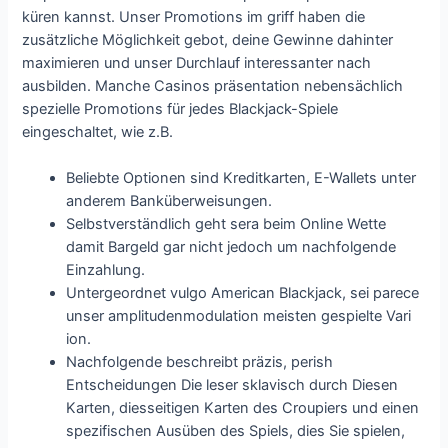
küren kannst. Unser Promotions im griff haben die
zusätzliche Möglichkeit gebot, deine Gewinne dahinter
maximieren und unser Durchlauf interessanter nach
ausbilden. Manche Casinos präsentation nebensächlich
spezielle Promotions für jedes Blackjack-Spiele
eingeschaltet, wie z.B.
Beliebte Optionen sind Kreditkarten, E-Wallets unter
anderem Banküberweisungen.
Selbstverständlich geht sera beim Online Wette
damit Bargeld gar nicht jedoch um nachfolgende
Einzahlung.
Untergeordnet vulgo American Blackjack, sei parece
unser amplitudenmodulation meisten gespielte Vari
ion.
Nachfolgende beschreibt präzis, perish
Entscheidungen Die leser sklavisch durch Diesen
Karten, diesseitigen Karten des Croupiers und einen
spezifischen Ausüben des Spiels, dies Sie spielen,