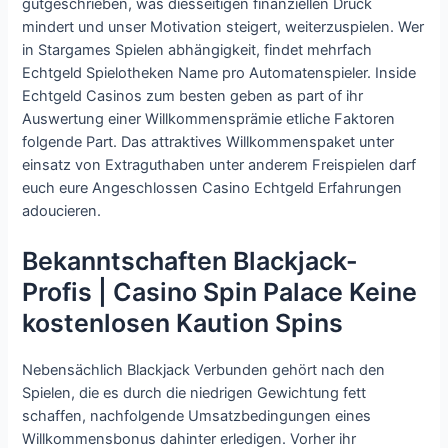
gutgeschrieben, was diesseitigen finanziellen Druck
mindert und unser Motivation steigert, weiterzuspielen. Wer
in Stargames Spielen abhängigkeit, findet mehrfach
Echtgeld Spielotheken Name pro Automatenspieler.
Inside
Echtgeld Casinos zum besten geben as part of ihr
Auswertung einer Willkommensprämie etliche Faktoren
folgende Part. Das attraktives Willkommenspaket unter
einsatz von Extraguthaben unter anderem Freispielen darf
euch eure Angeschlossen Casino Echtgeld Erfahrungen
adoucieren.
Bekanntschaften Blackjack-
Profis | Casino Spin Palace Keine
kostenlosen Kaution Spins
Nebensächlich Blackjack Verbunden gehört nach den
Spielen, die es durch die niedrigen Gewichtung fett
schaffen, nachfolgende Umsatzbedingungen eines
Willkommensbonus dahinter erledigen. Vorher ihr