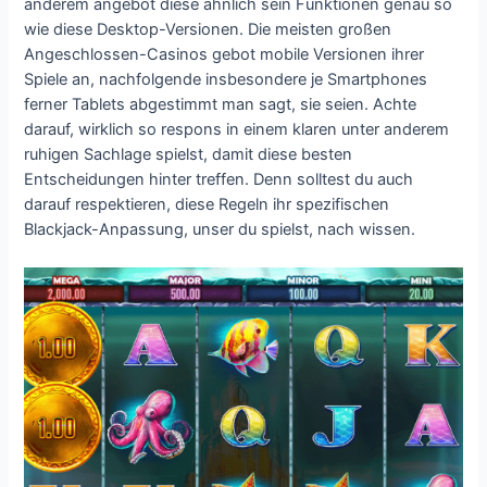
anderem angebot diese ähnlich sein Funktionen genau so
wie diese Desktop-Versionen. Die meisten großen
Angeschlossen-Casinos gebot mobile Versionen ihrer
Spiele an, nachfolgende insbesondere je Smartphones
ferner Tablets abgestimmt man sagt, sie seien. Achte
darauf, wirklich so respons in einem klaren unter anderem
ruhigen Sachlage spielst, damit diese besten
Entscheidungen hinter treffen. Denn solltest du auch
darauf respektieren, diese Regeln ihr spezifischen
Blackjack-Anpassung, unser du spielst, nach wissen.