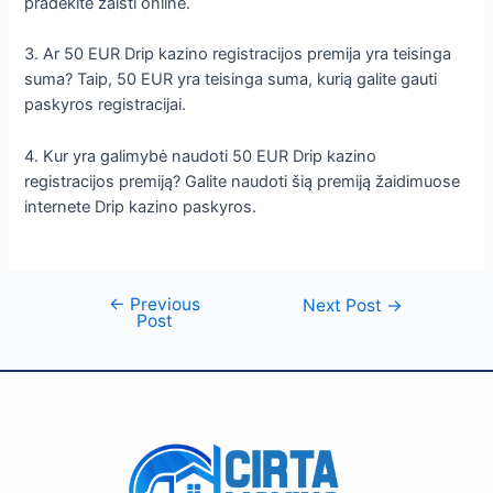
pradėkite žaisti online.
3. Ar 50 EUR Drip kazino registracijos premija yra teisinga
suma? Taip, 50 EUR yra teisinga suma, kurią galite gauti
paskyros registracijai.
4. Kur yra galimybė naudoti 50 EUR Drip kazino
registracijos premiją? Galite naudoti šią premiją žaidimuose
internete Drip kazino paskyros.
←
Previous
Next Post
→
Post