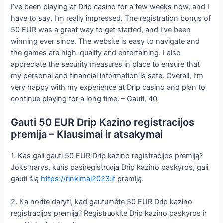
I’ve been playing at Drip casino for a few weeks now, and I
have to say, I’m really impressed. The registration bonus of
50 EUR was a great way to get started, and I’ve been
winning ever since. The website is easy to navigate and
the games are high-quality and entertaining. I also
appreciate the security measures in place to ensure that
my personal and financial information is safe. Overall, I’m
very happy with my experience at Drip casino and plan to
continue playing for a long time. – Gauti, 40
Gauti 50 EUR Drip Kazino registracijos
premija – Klausimai ir atsakymai
1. Kas gali gauti 50 EUR Drip kazino registracijos premiją?
Joks narys, kuris pasiregistruoja Drip kazino paskyros, gali
gauti šią
https://rinkimai2023.lt
premiją.
2. Ka norite daryti, kad gautumėte 50 EUR Drip kazino
registracijos premiją? Registruokite Drip kazino paskyros ir