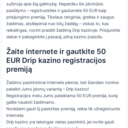
sužinoja apie šią galimybę. Neperdku šio įdomūsio
pasiūlymo – registruokitės ir gautumėte 50 EUR kaip
prisijungimo premiją. Tikslaus renginiai, greitas ir saugus
žaidimas, atsiliepimai nuo kitų žaidėjų – viskas to, kas
reikalingas, norint pradėti žaidimą Drip kazinoje. Prisijunkite
dabar ir pabeginkite į pasaulį, pilną kazino įvaizdis.
Žaite internete ir gautkite 50
EUR Drip kazino registracijos
premiją
Žaidimo pasirinkimai internete plentai, bet šiandien norime
pateikti Jums įdomų variantą – Drip kazino!
Registracijos metu Jums pateikiama 50 EUR premija, kurią
galite naudoti žaidimams.
Norėdami gauti šį paskirties premiją, reikia tik užregistruotis
internete.
Drip kazino yra teisingas vietas pasirinkti, jei norite gauti