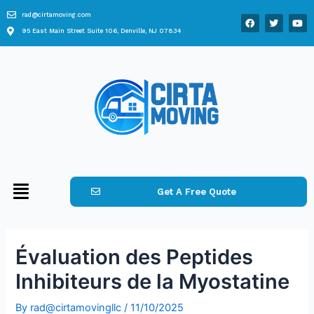
rad@cirtamoving.com
95 East Main Street Suite 106, Denville, NJ 07834
Get A Free Quote
Évaluation des Peptides
Inhibiteurs de la Myostatine
By
rad@cirtamovingllc
/
11/10/2025