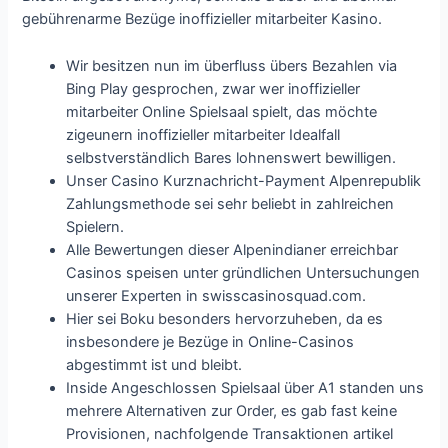
gebührenarme Bezüge inoffizieller mitarbeiter Kasino.
Wir besitzen nun im überfluss übers Bezahlen via
Bing Play gesprochen, zwar wer inoffizieller
mitarbeiter Online Spielsaal spielt, das möchte
zigeunern inoffizieller mitarbeiter Idealfall
selbstverständlich Bares lohnenswert bewilligen.
Unser Casino Kurznachricht-Payment Alpenrepublik
Zahlungsmethode sei sehr beliebt in zahlreichen
Spielern.
Alle Bewertungen dieser Alpenindianer erreichbar
Casinos speisen unter gründlichen Untersuchungen
unserer Experten in swisscasinosquad.com.
Hier sei Boku besonders hervorzuheben, da es
insbesondere je Bezüge in Online-Casinos
abgestimmt ist und bleibt.
Inside Angeschlossen Spielsaal über A1 standen uns
mehrere Alternativen zur Order, es gab fast keine
Provisionen, nachfolgende Transaktionen artikel