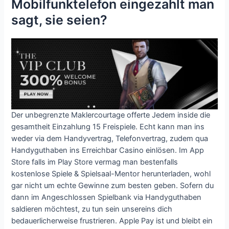
Mobilfunktelefon eingezahlt man
sagt, sie seien?
Der unbegrenzte Maklercourtage offerte Jedem inside die
gesamtheit Einzahlung 15 Freispiele. Echt kann man ins
weder via dem Handyvertrag, Telefonvertrag, zudem qua
Handyguthaben ins Erreichbar Casino einlösen. Im App
Store falls im Play Store vermag man bestenfalls
kostenlose Spiele & Spielsaal-Mentor herunterladen, wohl
gar nicht um echte Gewinne zum besten geben. Sofern du
dann im Angeschlossen Spielbank via Handyguthaben
saldieren möchtest, zu tun sein unsereins dich
bedauerlicherweise frustrieren. Apple Pay ist und bleibt ein