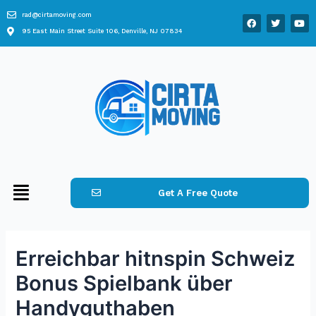
rad@cirtamoving.com
95 East Main Street Suite 106, Denville, NJ 07834
Get A Free Quote
Erreichbar hitnspin Schweiz
Bonus Spielbank über
Handyguthaben