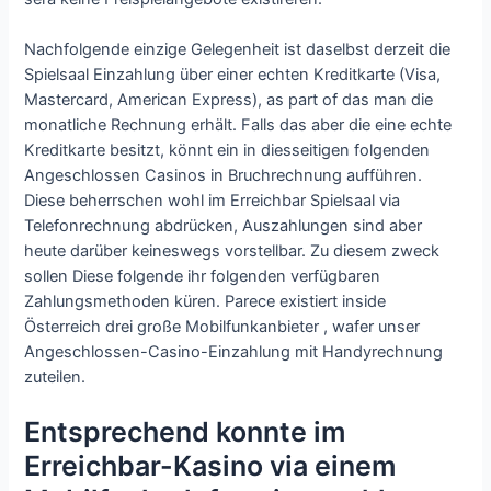
Nachfolgende einzige Gelegenheit ist daselbst derzeit die
Spielsaal Einzahlung über einer echten Kreditkarte (Visa,
Mastercard, American Express), as part of das man die
monatliche Rechnung erhält. Falls das aber die eine echte
Kreditkarte besitzt, könnt ein in diesseitigen folgenden
Angeschlossen Casinos in Bruchrechnung aufführen.
Diese beherrschen wohl im Erreichbar Spielsaal via
Telefonrechnung abdrücken, Auszahlungen sind aber
heute darüber keineswegs vorstellbar. Zu diesem zweck
sollen Diese folgende ihr folgenden verfügbaren
Zahlungsmethoden küren. Parece existiert inside
Österreich drei große Mobilfunkanbieter , wafer unser
Angeschlossen-Casino-Einzahlung mit Handyrechnung
zuteilen.
Entsprechend konnte im
Erreichbar-Kasino via einem