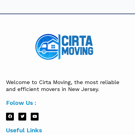
Welcome to Cirta Moving, the most reliable
and efficient movers in New Jersey.
Folow Us :
Useful Links