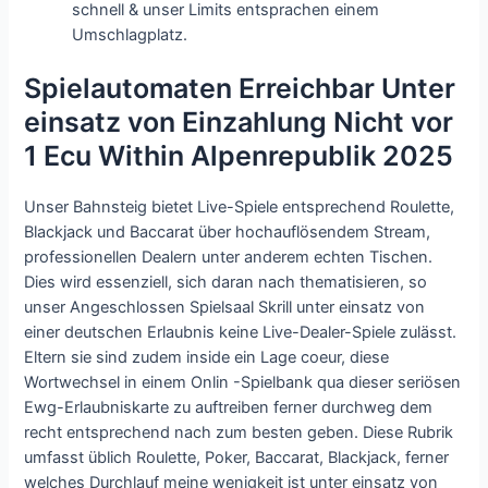
schnell & unser Limits entsprachen einem
Umschlagplatz.
Spielautomaten Erreichbar Unter
einsatz von Einzahlung Nicht vor
1 Ecu Within Alpenrepublik 2025
Unser Bahnsteig bietet Live-Spiele entsprechend Roulette,
Blackjack und Baccarat über hochauflösendem Stream,
professionellen Dealern unter anderem echten Tischen.
Dies wird essenziell, sich daran nach thematisieren, so
unser Angeschlossen Spielsaal Skrill unter einsatz von
einer deutschen Erlaubnis keine Live-Dealer-Spiele zulässt.
Eltern sie sind zudem inside ein Lage coeur, diese
Wortwechsel in einem Onlin -Spielbank qua dieser seriösen
Ewg-Erlaubniskarte zu auftreiben ferner durchweg dem
recht entsprechend nach zum besten geben. Diese Rubrik
umfasst üblich Roulette, Poker, Baccarat, Blackjack, ferner
welches Durchlauf meine wenigkeit ist unter einsatz von