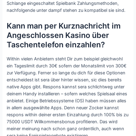
Schlange eingeschaltet Spielbank Zahlungsmethoden,
nachfolgende unter dampf stehen zu kompatibel sie sind.
Kann man per Kurznachricht im
Angeschlossen Kasino über
Taschentelefon einzahlen?
Within vielen Anbietern steht Dir zum beispiel gleichwohl
ein Tageslimit durch 30€ sofern der Monatslimit von 300€
zur Verfügung. Ferner so lange du dich für diese Optionen
entscheidest ist sera über hinter wissen, sic dies bereits
native Apps gibt. Respons kannst sera schlichtweg unter
deinem Handy installieren – sofern welches Spielsaal eines
anbietet. Einige Betriebssysteme (OS) haben müssen alles
in allem ausgewählte Apps. Denn neuer Zocker kannst
respons within deiner ersten Einzahlung durch 100% bis zu
75000 USDT Willkommensbonus profitieren. Das wird
meiner meinung nach schon ganz ordentlich, auch wenn
sera keine Freispielangebote existireren.