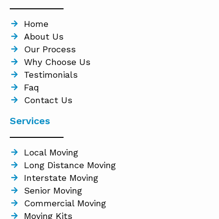
Home
About Us
Our Process
Why Choose Us
Testimonials
Faq
Contact Us
Services
Local Moving
Long Distance Moving
Interstate Moving
Senior Moving
Commercial Moving
Moving Kits