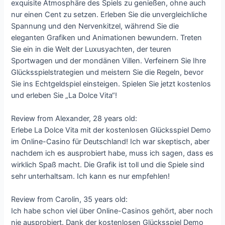
exquisite Atmosphäre des Spiels zu genießen, ohne auch
nur einen Cent zu setzen. Erleben Sie die unvergleichliche
Spannung und den Nervenkitzel, während Sie die
eleganten Grafiken und Animationen bewundern. Treten
Sie ein in die Welt der Luxusyachten, der teuren
Sportwagen und der mondänen Villen. Verfeinern Sie Ihre
Glücksspielstrategien und meistern Sie die Regeln, bevor
Sie ins Echtgeldspiel einsteigen. Spielen Sie jetzt kostenlos
und erleben Sie „La Dolce Vita“!
Review from Alexander, 28 years old:
Erlebe La Dolce Vita mit der kostenlosen Glücksspiel Demo
im Online-Casino für Deutschland! Ich war skeptisch, aber
nachdem ich es ausprobiert habe, muss ich sagen, dass es
wirklich Spaß macht. Die Grafik ist toll und die Spiele sind
sehr unterhaltsam. Ich kann es nur empfehlen!
Review from Carolin, 35 years old:
Ich habe schon viel über Online-Casinos gehört, aber noch
nie ausprobiert. Dank der kostenlosen Glücksspiel Demo