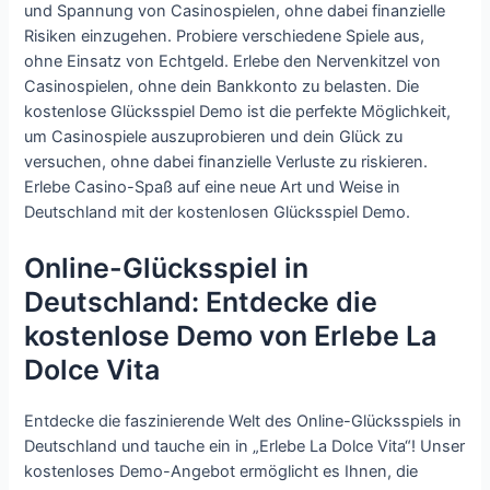
und Spannung von Casinospielen, ohne dabei finanzielle
Risiken einzugehen. Probiere verschiedene Spiele aus,
ohne Einsatz von Echtgeld. Erlebe den Nervenkitzel von
Casinospielen, ohne dein Bankkonto zu belasten. Die
kostenlose Glücksspiel Demo ist die perfekte Möglichkeit,
um Casinospiele auszuprobieren und dein Glück zu
versuchen, ohne dabei finanzielle Verluste zu riskieren.
Erlebe Casino-Spaß auf eine neue Art und Weise in
Deutschland mit der kostenlosen Glücksspiel Demo.
Online-Glücksspiel in
Deutschland: Entdecke die
kostenlose Demo von Erlebe La
Dolce Vita
Entdecke die faszinierende Welt des Online-Glücksspiels in
Deutschland und tauche ein in „Erlebe La Dolce Vita“! Unser
kostenloses Demo-Angebot ermöglicht es Ihnen, die