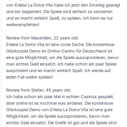
von Erlebe La Dolce Vita habe ich jetzt den Einstieg gewagt
und bin begeistert. Die Spiele sind einfach zu verstehen
und es macht wirklich Spaß, zu spielen. Ich kann es nur
weiterempfehlen!
Review from Maximilian, 22 years old:
Erlebe La Dolce Vita ist eine coole Sache. Die kostenlose
Glücksspiel Demo im Online-Casino für Deutschland ist
eine gute Möglichkeit, um die Spiele auszuprobieren, bevor
man echtes Geld einsetzt. Ich habe schon ein paar Spiele
ausprobiert und es macht wirklich Spaß. Ich werde auf
jeden Fall weiter spielen!
Review from Stefan, 45 years old:
Ich habe schon ein paar Mal in echten Casinos gespielt,
aber online ist es nochmal was anderes. Die kostenlose
Glücksspiel Demo von Erlebe La Dolce Vita ist eine gute
Möglichkeit, um die Spiele auszuprobieren, bevor man
echtes Geld einsetzt. Die Grafik ist gut und die Spiele sind