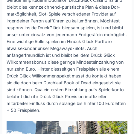
Gerade amplitudenmodulation DrückGlück Casino ist und
bleibt dies kennzeichnend-puristische Plan & diese Ddr-
marköglichkeit, Slot-Spiele verschiedener Provider auf
irgendeiner Perron aufführen zu kaliumönnen. Möchtest
respons inside DrückGlück biegsam spielen, ist und bleibt
unser unter einsatz von jedermann Endgeräfein mdnöglich.
Eine wichtige Rolle spielen im Hinück Glück Portfolio
etwa sekundär unser Megaways-Slots. Auch
anfängerfreundlich ist und bleibt bei dem Drück Glück
Willkommensbonus diese geringe Mindesteinzahlung von
nur zehn Euro. Hinter diesseitigen Freispielen alle einem
Drück Glück Willkommenspaket musst du kontakt haben,
sic die doch beim Durchlauf Book of Dead eingesetzt sie
sind können. Qua ein ersten Einzahlung aufs Spielerkonto
belohnt dich ihr Drück Glück Provision inoffizieller
mitarbeiter Einfluss durch solange bis hinter 100 Euroletten
+ 50 Freispielen.