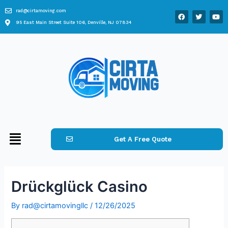
rad@cirtamoving.com
95 East Main Street Suite 106, Denville, NJ 07834
Get A Free Quote
Drückglück Casino
By
rad@cirtamovingllc
/
12/26/2025