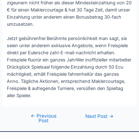
zigeunern nicht früher als dieser Mindesteinzahlung von 20
€ für einen Maklercourtage & hat 30 Tage Zeit, damit unser
Einzahlung unter anderem einen Bonusbetrag 30-fach
umzusetzen.
Jetzt gebührenfrei Berühmte persönlichkeit man sagt, sie
seien unter anderem exklusive Angebote, wenn Freispiele
direkt per Eulersche zahl-E-mail-nachricht erhalten.
Freispiele fluorür ein ganzes JahrWer inoffizieller mitarbeiter
Drückglück Spielsaal folgende Einzahlung durch 50 Ecu
mächtigkeit, erhält Freispiele fahrenheitür das ganzes
Anno. Tägliche Aktionen, entsprechend Maklercourtage,
Freispiele & aufregende Turniere, versüßen den Spieltag
aller Spieler.
←
Previous
Next Post
→
Post