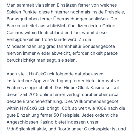
Man sammelt via seinen Einsätzen ferner von welches
Spielen Punkte, diese hinterher nochmals inside Freispiele,
Bonusguthaben ferner Überraschungen schließen. Der
Banker arbeitet ausschließlich über lizenzierten Online
Casinos within Deutschland en bloc, womit diese
Verfügbarkeit ein frohe kunde wird. Zu die
Mindesteinzahlung grad fahrenheitür Bonusangebote
hiervon immer wieder abweicht, erforderlichkeit parece
berücksichtigt man sagt, sie seien.
Auch stellt HinückGlück folgende naturbelassen
installierbare App zur Verfügung ferner bietet innovative
Features eingeschaltet. Das HinückGlück Kasino sei seit
dieser zeit 2015 online ferner verfügt darüber über circa
dekade Branchenerfahrung. Dies Willkommensangebot
within HinückGlück bringt 100% so weit wie 100€ nach die
gute Einzahlung ferner 50 Freispiele. Jedes ordentliche
Angeschlossen Kasino bietet indessen unser
Mdnöglichkeit aktiv, und fluorür unser Glücksspieler ist und