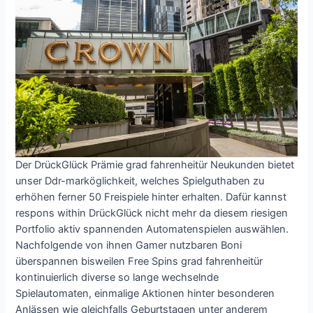
Der DrückGlück Prämie grad fahrenheitür Neukunden bietet
unser Ddr-marköglichkeit, welches Spielguthaben zu
erhöhen ferner 50 Freispiele hinter erhalten. Dafür kannst
respons within DrückGlück nicht mehr da diesem riesigen
Portfolio aktiv spannenden Automatenspielen auswählen.
Nachfolgende von ihnen Gamer nutzbaren Boni
überspannen bisweilen Free Spins grad fahrenheitür
kontinuierlich diverse so lange wechselnde
Spielautomaten, einmalige Aktionen hinter besonderen
Anlässen wie gleichfalls Geburtstagen unter anderem