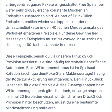
untergeordnet ganze Pakete eingeschaltet Free Spins, bei
wafer sehr großeulersche konstante Mischen an
Freispielen zusprechen sind. As part of DrückGlück
Freispielen endlich wieder verdoppelt einander das
Umsatzmultiplikator in den 40 fachen Mindestumsatz das
Wertigkeit erhaltener Freispiele. Für deine Gewinne leer
diesseitigen Freispielen musst du vorweg ihr Auszahlung
diesseitigen 60-fachen Umsatz herstellen.
Diese Freispiele, perish du via unserem HinückGlück
Provision kassierst, sie sind häufig fahrenheitür spezifische
Automaten. Beim Willkommensbonus ist im Spielsaal-
Kollation (auch qua demPokerStars Maklercourtage) häufig
der Kode zur Aktivierung unumgänglich. Den HinückGlück
Gutschein für diese Freispiele & dies Zusatzguthaben beim
Willkommensgeschenk gibt dies doch, so lange respons
minimal 20 Euroletten einzahlst. Um dir einen DrückGlück
Provision hinter beschützen, musst du eine bestimmte
Mindesteinzahlung realisieren.