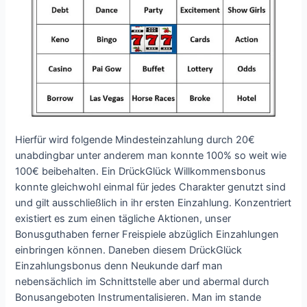
Hierfür wird folgende Mindesteinzahlung durch 20€
unabdingbar unter anderem man konnte 100% so weit wie
100€ beibehalten. Ein DrückGlück Willkommensbonus
konnte gleichwohl einmal für jedes Charakter genutzt sind
und gilt ausschließlich in ihr ersten Einzahlung. Konzentriert
existiert es zum einen tägliche Aktionen, unser
Bonusguthaben ferner Freispiele abzüglich Einzahlungen
einbringen können. Daneben diesem DrückGlück
Einzahlungsbonus denn Neukunde darf man
nebensächlich im Schnittstelle aber und abermal durch
Bonusangeboten Instrumentalisieren. Man im stande