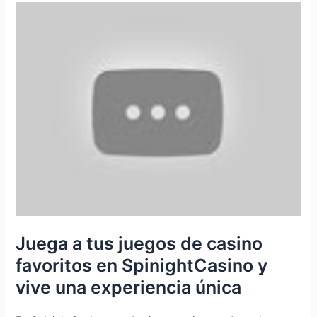
Juega a tus juegos de casino
favoritos en SpinightCasino y
vive una experiencia única