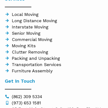
Local Moving
Long Distance Moving
Interstate Moving
Senior Moving
Commercial Moving
Moving Kits
Clutter Removing
Packing and Unpacking
Transportation Services
Furniture Assembly
Get In Touch
(862) 309 5334
(973) 653 1581