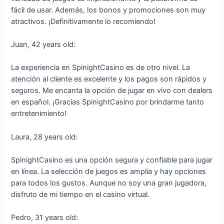
fácil de usar. Además, los bonos y promociones son muy
atractivos. ¡Definitivamente lo recomiendo!
Juan, 42 years old:
La experiencia en SpinightCasino es de otro nivel. La
atención al cliente es excelente y los pagos son rápidos y
seguros. Me encanta la opción de jugar en vivo con dealers
en español. ¡Gracias SpinightCasino por brindarme tanto
entretenimiento!
Laura, 28 years old:
SpinightCasino es una opción segura y confiable para jugar
en línea. La selección de juegos es amplia y hay opciones
para todos los gustos. Aunque no soy una gran jugadora,
disfruto de mi tiempo en el casino virtual.
Pedro, 31 years old: