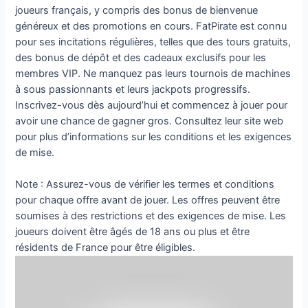
joueurs français, y compris des bonus de bienvenue
généreux et des promotions en cours. FatPirate est connu
pour ses incitations régulières, telles que des tours gratuits,
des bonus de dépôt et des cadeaux exclusifs pour les
membres VIP. Ne manquez pas leurs tournois de machines
à sous passionnants et leurs jackpots progressifs.
Inscrivez-vous dès aujourd’hui et commencez à jouer pour
avoir une chance de gagner gros. Consultez leur site web
pour plus d’informations sur les conditions et les exigences
de mise.
Note : Assurez-vous de vérifier les termes et conditions
pour chaque offre avant de jouer. Les offres peuvent être
soumises à des restrictions et des exigences de mise. Les
joueurs doivent être âgés de 18 ans ou plus et être
résidents de France pour être éligibles.