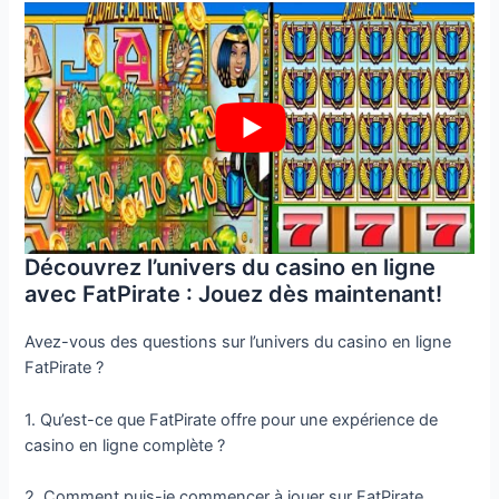
Découvrez l’univers du casino en ligne
avec FatPirate : Jouez dès maintenant!
Avez-vous des questions sur l’univers du casino en ligne
FatPirate ?
1. Qu’est-ce que FatPirate offre pour une expérience de
casino en ligne complète ?
2. Comment puis-je commencer à jouer sur FatPirate