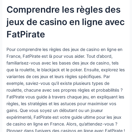
Comprendre les règles des
jeux de casino en ligne avec
FatPirate
Pour comprendre les règles des jeux de casino en ligne en
France, FatPirate est là pour vous aider. Tout d’abord,
familiarisez-vous avec les bases des jeux de casino, tels
que la roulette, le blackjack et le poker. Ensuite, explorez les
variantes de ces jeux et leurs règles spécifiques. Par
exemple, saviez-vous qu’il existe plusieurs types de
roulette, chacune avec ses propres règles et probabilités ?
FatPirate vous guide à travers chaque jeu, en expliquant les
règles, les stratégies et les astuces pour maximiser vos
gains. Que vous soyez un débutant ou un joueur
expérimenté, FatPirate est votre guide ultime pour les jeux
de casino en ligne en France. Alors, qu’attendez-vous ?
Plongez dans l’univers des casinos en ligne avec FatPirate !