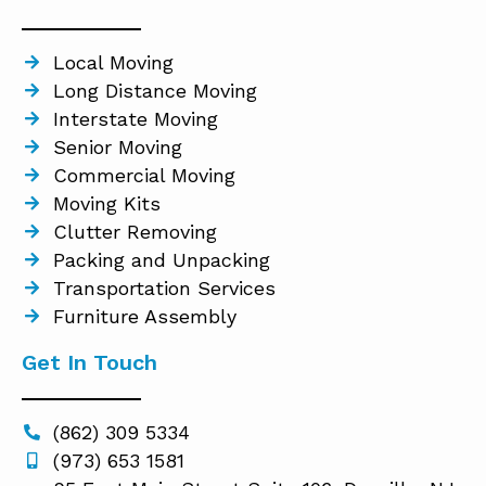
Local Moving
Long Distance Moving
Interstate Moving
Senior Moving
Commercial Moving
Moving Kits
Clutter Removing
Packing and Unpacking
Transportation Services
Furniture Assembly
Get In Touch
(862) 309 5334
(973) 653 1581