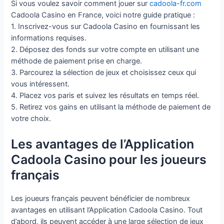
Si vous voulez savoir comment jouer sur
cadoola-fr.com
Cadoola Casino en France, voici notre guide pratique :
1. Inscrivez-vous sur Cadoola Casino en fournissant les
informations requises.
2. Déposez des fonds sur votre compte en utilisant une
méthode de paiement prise en charge.
3. Parcourez la sélection de jeux et choisissez ceux qui
vous intéressent.
4. Placez vos paris et suivez les résultats en temps réel.
5. Retirez vos gains en utilisant la méthode de paiement de
votre choix.
Les avantages de l’Application
Cadoola Casino pour les joueurs
français
Les joueurs français peuvent bénéficier de nombreux
avantages en utilisant l’Application Cadoola Casino. Tout
d’abord, ils peuvent accéder à une large sélection de jeux