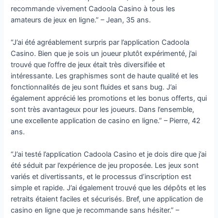
recommande vivement Cadoola Casino à tous les
amateurs de jeux en ligne.” – Jean, 35 ans.
“J’ai été agréablement surpris par l’application Cadoola
Casino. Bien que je sois un joueur plutôt expérimenté, j’ai
trouvé que l’offre de jeux était très diversifiée et
intéressante. Les graphismes sont de haute qualité et les
fonctionnalités de jeu sont fluides et sans bug. J’ai
également apprécié les promotions et les bonus offerts, qui
sont très avantageux pour les joueurs. Dans l’ensemble,
une excellente application de casino en ligne.” – Pierre, 42
ans.
“J’ai testé l’application Cadoola Casino et je dois dire que j’ai
été séduit par l’expérience de jeu proposée. Les jeux sont
variés et divertissants, et le processus d’inscription est
simple et rapide. J’ai également trouvé que les dépôts et les
retraits étaient faciles et sécurisés. Bref, une application de
casino en ligne que je recommande sans hésiter.” –