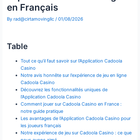
en Français
By
rad@cirtamovingllc
/
01/08/2026
Table
Tout ce qu’il faut savoir sur l’Application Cadoola
Casino
Notre avis honnête sur l’expérience de jeu en ligne
Cadoola Casino
Découvrez les fonctionnalités uniques de
l’Application Cadoola Casino
Comment jouer sur Cadoola Casino en France :
notre guide pratique
Les avantages de l’Application Cadoola Casino pour
les joueurs français
Notre expérience de jeu sur Cadoola Casino : ce que
nous avons aimé