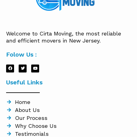
Welcome to Cirta Moving, the most reliable
and efficient movers in New Jersey.
Folow Us :
Useful Links
Home
About Us
Our Process
Why Choose Us
Testimonials