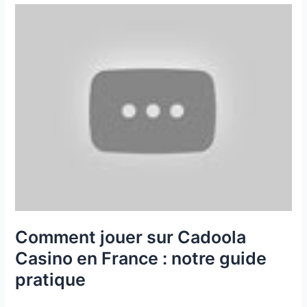
Comment jouer sur Cadoola
Casino en France : notre guide
pratique